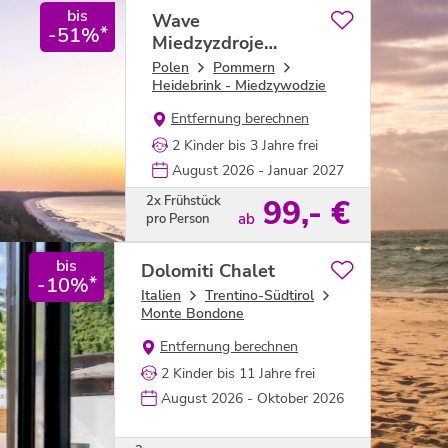
Person
bis
Zum Angebot
Wave
*
-51%
Miedzyzdroje
Resort & SPA
Polen
Pommern
Heidebrink - Miedzywodzie
Entfernung berechnen
2 Kinder bis 3 Jahre frei
August 2026 - Januar 2027
2x Frühstück
99,- €
ab
pro Person
bis
Zum Angebot
Dolomiti Chalet
*
-10%
Italien
Trentino-Südtirol
Monte Bondone
Entfernung berechnen
2 Kinder bis 11 Jahre frei
August 2026 - Oktober 2026