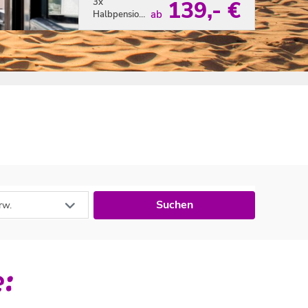
3x
139,- €
ab
Halbpension
Plus pro
Person
Zum Angebot
Suchen
rw.