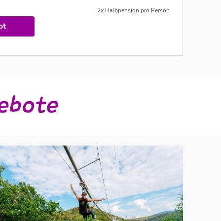
2x Halbpension pro Person
ot