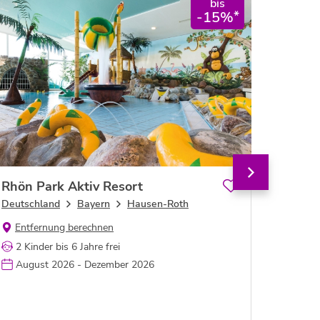
bis
*
-15%
Rhön Park Aktiv Resort
Hotel L
in den
Deutschland
Bayern
Hausen-Roth
Ferlei
Österrei
Entfernung berechnen
Glockner
2 Kinder bis 6 Jahre frei
Entfe
August 2026 - Dezember 2026
2 Kind
Augus