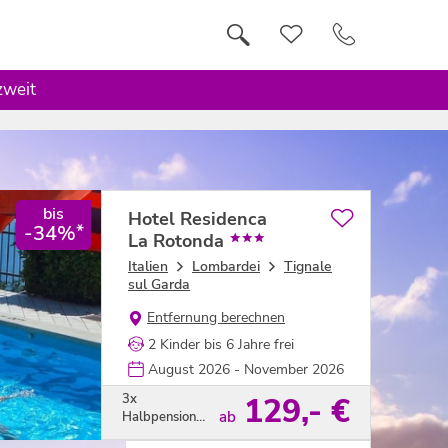
zweit
bis
Hotel Residenca
*
-34%
La Rotonda
Italien
Lombardei
Tignale
sul Garda
Entfernung berechnen
2 Kinder bis 6 Jahre frei
August 2026 - November 2026
3x
129,- €
ab
Halbpension
Plus pro