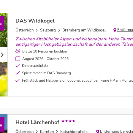
DAS Wildkogel
*
Entfernu
Österreich
Salzburg
Bramberg am Wildkogel
Zwischen Kitzbüheler Alpen und Nationalpark Hohe Tauer
einzigartiger Hochgebirgslandschaft auf der anderen Talse
Apartments. Hier fehlt es Euch an nichts.
Bis zu 10 Personen buchbar
August 2026 - Oktober 2026
Kinderspielplatz
Spielzimmer im DAS Bramberg
Frühstück und Halbpension optional zubuchbar (keine HP am Montag
Hotel Lärchenhof
*
Entfernung berech
Österreich
Kärnten
Katschberghöhe