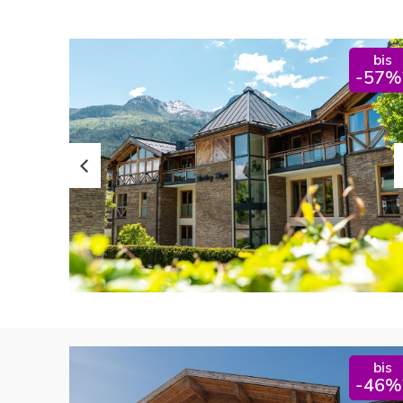
bis
-57%
bis
-46%