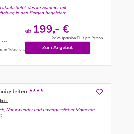
 Urlaubshotel, das im Sommer mit
rholung in den Bergen begeistert.
199,- €
ab
2x Vollpension Plus pro Person
aunen
Zum Angebot
bnispark, Eintritt in 2 Freibäder uvm.
önigsleiten
chnen
lück, Naturwunder und unvergesslicher Momente,
t.