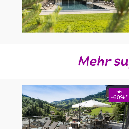
bis
*
-60%