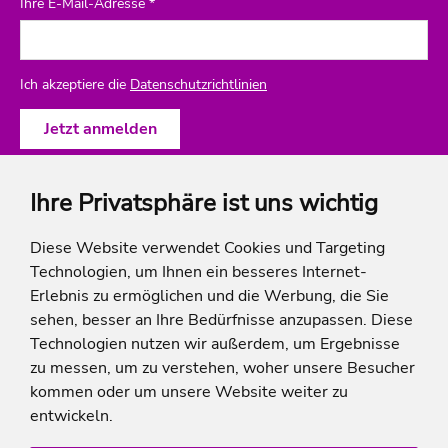
Ihre E-Mail-Adresse *
Ich akzeptiere die
Datenschutzrichtlinien
Ihre Privatsphäre ist uns wichtig
ich-will-familienurlaub
Diese Website verwendet Cookies und Targeting
Technologien, um Ihnen ein besseres Internet-
Rechtliches
Erlebnis zu ermöglichen und die Werbung, die Sie
sehen, besser an Ihre Bedürfnisse anzupassen. Diese
Technologien nutzen wir außerdem, um Ergebnisse
zu messen, um zu verstehen, woher unsere Besucher
* Die Ersparnis bezieht sich auf die aktuellen Listenpreise der Hotels, bei Paketangeboten
kommen oder um unsere Website weiter zu
auf die Summe der Preise der Einzelleistungen.
**Streichpreise beziehen sich auf die ursprünglichen Preise des Reiseveranstalters.
entwickeln.