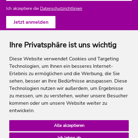
Ich akzeptiere die
Datenschutzrichtlinien
Ihre Privatsphäre ist uns wichtig
ich-will-familienurlaub
Diese Website verwendet Cookies und Targeting
Technologien, um Ihnen ein besseres Internet-
Rechtliches
Erlebnis zu ermöglichen und die Werbung, die Sie
sehen, besser an Ihre Bedürfnisse anzupassen. Diese
Technologien nutzen wir außerdem, um Ergebnisse
zu messen, um zu verstehen, woher unsere Besucher
* Die Ersparnis bezieht sich auf die aktuellen Listenpreise der Hotels, bei Paketangeboten
kommen oder um unsere Website weiter zu
auf die Summe der Preise der Einzelleistungen.
**Streichpreise beziehen sich auf die ursprünglichen Preise des Reiseveranstalters.
entwickeln.
Alle akzeptieren
Ich lehne ab