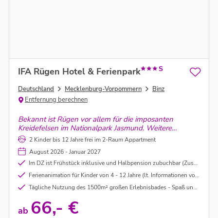
S
IFA Rügen Hotel & Ferienpark
Deutschland
Mecklenburg-Vorpommern
Binz
Entfernung berechnen
Bekannt ist Rügen vor allem für die imposanten
Kreidefelsen im Nationalpark Jasmund. Weitere
Highlights sind die malerischen Seebäder wie Binz und
2 Kinder bis 12 Jahre frei im 2-Raum Appartment
Sellin, das historische Kap Arkona und seine langen
August 2026 - Januar 2027
Sandstrände.
Im DZ ist Frühstück inklusive und Halbpension zubuchbar (Zuschlag € 39,- pro Person und Tag)
Ferienanimation für Kinder von 4 - 12 Jahre (lt. Informationen vor Ort)
Tägliche Nutzung des 1500m² großen Erlebnisbades - Spaß und Entspannung garantiert!
66,- €
ab