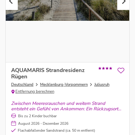
AQUAMARIS Strandresidenz
Rügen
Deutschland
Mecklenburg-Vorpommern
Juliusruh
Entfernung berechnen
Zwischen Meeresrauschen und weitem Strand
entsteht ein Gefühl von Ankommen: Ein Rückzugsort
voller Leichtigkeit, Natur und unvergesslicher Momente
Bis zu 2 Kinder buchbar
– dort, wo Zeit langsamer wird und Augenblicke
August 2026 - Dezember 2026
bleiben.
Flachabfallender Sandstrand (ca. 50 m entfernt)