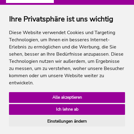
Ihre Privatsphäre ist uns wichtig
ich-will-familienurlaub
Diese Website verwendet Cookies und Targeting
Technologien, um Ihnen ein besseres Internet-
Rechtliches
Erlebnis zu ermöglichen und die Werbung, die Sie
sehen, besser an Ihre Bedürfnisse anzupassen. Diese
Technologien nutzen wir außerdem, um Ergebnisse
zu messen, um zu verstehen, woher unsere Besucher
* Die Ersparnis bezieht sich auf die aktuellen Listenpreise der Hotels, bei Paketangeboten
kommen oder um unsere Website weiter zu
auf die Summe der Preise der Einzelleistungen.
**Streichpreise beziehen sich auf die ursprünglichen Preise des Reiseveranstalters.
entwickeln.
Alle akzeptieren
Ich lehne ab
Einstellungen ändern