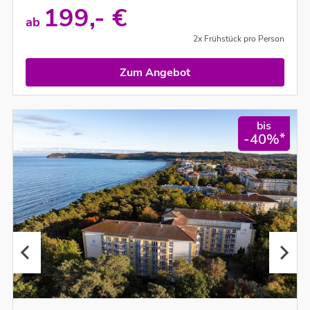
199,- €
ab
2x Frühstück pro Person
Zum Angebot
bis
*
-40%