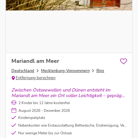
Mariandl am Meer
Deutschland
Mecklenburg-Vorpommern
Binz
Entfernung berechnen
Zwischen Ostseewellen und Dünen entsteht im
Mariandl am Meer ein Ort voller Leichtigkeit – geprägt
von klarer Architektur, Küstenflair und einem Gefühl
2 Kinder bis 12 Jahre kostenfrei
von müheloser Entspannung.
August 2026 - Dezember 2026
Kinderspielplatz
Nebenkosten wie Erstausstattung Bettwäsche, Endreinigung, Verbrauchspauschale, etc. inkludiert
Nur wenige Meter bis zur Ostsee