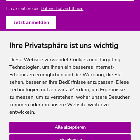
Ich akzeptiere die
Datenschutzrichtlinien
Ihre Privatsphäre ist uns wichtig
ich-will-familienurlaub
Diese Website verwendet Cookies und Targeting
Technologien, um Ihnen ein besseres Internet-
Rechtliches
Erlebnis zu ermöglichen und die Werbung, die Sie
sehen, besser an Ihre Bedürfnisse anzupassen. Diese
Technologien nutzen wir außerdem, um Ergebnisse
zu messen, um zu verstehen, woher unsere Besucher
* Die Ersparnis bezieht sich auf die aktuellen Listenpreise der Hotels, bei Paketangeboten
kommen oder um unsere Website weiter zu
auf die Summe der Preise der Einzelleistungen.
**Streichpreise beziehen sich auf die ursprünglichen Preise des Reiseveranstalters.
entwickeln.
Alle akzeptieren
Ich lehne ab