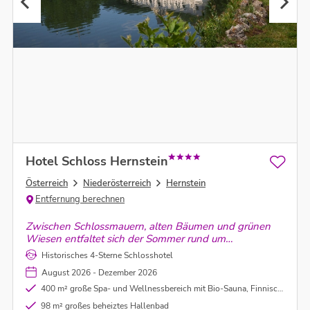
Hotel Schloss Hernstein
Österreich
Niederösterreich
Hernstein
Entfernung berechnen
Zwischen Schlossmauern, alten Bäumen und grünen
Wiesen entfaltet sich der Sommer rund um
Schlosshotel Hernstein. Ein Ort für ruhige Auszeiten im
Historisches 4-Sterne Schlosshotel
Herzen des Wienerwald.
August 2026 - Dezember 2026
400 m² große Spa- und Wellnessbereich mit Bio-Sauna, Finnischer Sauna, Dampfbad und Ruhebereich
98 m² großes beheiztes Hallenbad