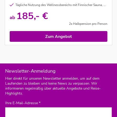
Tägliche Nutzung des Wellnessbereichs mit Finnischer Sauna, Bio Sauna und Ruheraum
185,- €
ab
2x Halbpension pro Person
Zum Angebot
Newsletter-Anmeldung
Hier direkt für unseren Newsletter anmelden, um auf dem
Laufenden zu bleiben und keine News zu verpassen. Wir
informieren regelmäßig über aktuelle Angebote und Reise-
Highlights.
Ihre E-Mail-Adresse *