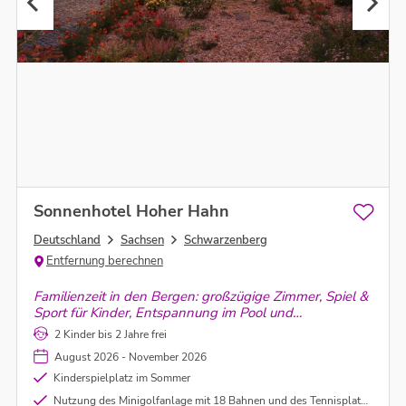
Sonnenhotel Hoher Hahn
Deutschland
Sachsen
Schwarzenberg
Entfernung berechnen
Familienzeit in den Bergen: großzügige Zimmer, Spiel &
Sport für Kinder, Entspannung im Pool und
Wellnessbereich – dazu genussvolle Halbpension.
2 Kinder bis 2 Jahre frei
Urlaub, der Groß und Klein begeistert.
August 2026 - November 2026
Kinderspielplatz im Sommer
Nutzung des Minigolfanlage mit 18 Bahnen und des Tennisplatz inklusive