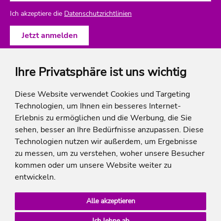
Ich akzeptiere die
Datenschutzrichtlinien
Ihre Privatsphäre ist uns wichtig
ich-will-familienurlaub
Diese Website verwendet Cookies und Targeting
Technologien, um Ihnen ein besseres Internet-
Rechtliches
Erlebnis zu ermöglichen und die Werbung, die Sie
sehen, besser an Ihre Bedürfnisse anzupassen. Diese
Technologien nutzen wir außerdem, um Ergebnisse
zu messen, um zu verstehen, woher unsere Besucher
* Die Ersparnis bezieht sich auf die aktuellen Listenpreise der Hotels, bei Paketangeboten
kommen oder um unsere Website weiter zu
auf die Summe der Preise der Einzelleistungen.
**Streichpreise beziehen sich auf die ursprünglichen Preise des Reiseveranstalters.
entwickeln.
Alle akzeptieren
Ich lehne ab