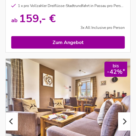
1 x pro Vollzahler Dreiflüsse-Stadtrundfahrt in Passau pro Person (ACHTUNG: keine Schifffahrt voraussichtlich bis Ostern ) - kein Ersatz bei Ausfall wegen höherer Gewalt
159,- €
ab
3x All Inclusive pro Person
Zum Angebot
bis
*
-42%