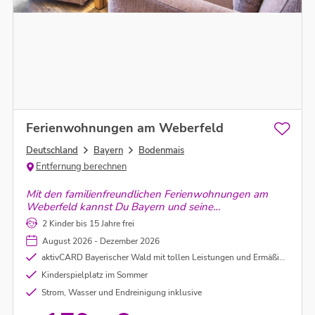
Ferienwohnungen am Weberfeld
Deutschland
Bayern
Bodenmais
Entfernung berechnen
Mit den familienfreundlichen Ferienwohnungen am
Weberfeld kannst Du Bayern und seine
eindrucksvollen Wälder hautnah miterleben.
2 Kinder bis 15 Jahre frei
Bodenmais im Bayerischen Wald ist einer der
August 2026 - Dezember 2026
schönsten Urlaubsregionen in ganz Deutschland und
bietet etliche Attraktionen.
aktivCARD Bayerischer Wald mit tollen Leistungen und Ermäßigungen (genauere Infos im Link unter dem Punkt "Leistungen")
Kinderspielplatz im Sommer
Strom, Wasser und Endreinigung inklusive