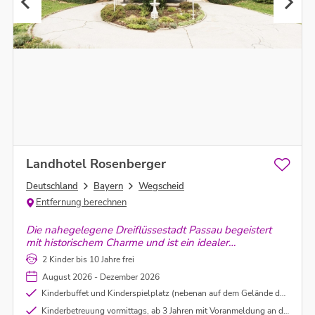
Landhotel Rosenberger
Deutschland
Bayern
Wegscheid
Entfernung berechnen
Die nahegelegene Dreiflüssestadt Passau begeistert
mit historischem Charme und ist ein idealer
Ausgangspunkt für Ausflüge nach Österreich, in die
2 Kinder bis 10 Jahre frei
Tschechische Republik oder die Region.
August 2026 - Dezember 2026
Kinderbuffet und Kinderspielplatz (nebenan auf dem Gelände der Gemeinde)
Kinderbetreuung vormittags, ab 3 Jahren mit Voranmeldung an der Rezeption (Mindestteilnehmerzahl: 5 Kinder)