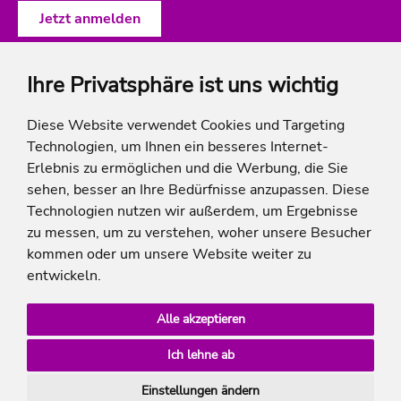
Ihre Privatsphäre ist uns wichtig
ich-will-familienurlaub
Diese Website verwendet Cookies und Targeting
Technologien, um Ihnen ein besseres Internet-
Rechtliches
Erlebnis zu ermöglichen und die Werbung, die Sie
sehen, besser an Ihre Bedürfnisse anzupassen. Diese
Technologien nutzen wir außerdem, um Ergebnisse
zu messen, um zu verstehen, woher unsere Besucher
* Die Ersparnis bezieht sich auf die aktuellen Listenpreise der Hotels, bei Paketangeboten
kommen oder um unsere Website weiter zu
auf die Summe der Preise der Einzelleistungen.
**Streichpreise beziehen sich auf die ursprünglichen Preise des Reiseveranstalters.
entwickeln.
Alle akzeptieren
Ich lehne ab
Einstellungen ändern