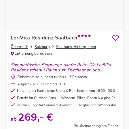
LoriVita Residenz Saalbach
Österreich
Salzburg
Saalbach-Hinterglemm
Entfernung berechnen
Sommerfrische, Bergwege, sanfte Ruhe: Die LoriVita
Residenz schenkt Raum zum Durchatmen und
Genießen – perfekt für leichte, inspirierende Tage in
Einheitspreise, buchbar für bis zu 6 Personen
Saalbach.
August 2026 - September 2026
Nutzung der hauseigene Sauna & Ruhebereich von 16:00 - 20:00 Uhr
Perfekt für Outdoor‑Fans — Wandern, Biken, Baden & alpine Erlebnisse in unmittelbarer Umgebung
Zentrale Lage für Sommeraktivitäten — Bergbahnen, Wanderstartpunkte und Ortszentrum in wenigen Minuten erreichbar
269,- €
ab
2x Übernachtung pro Einheit