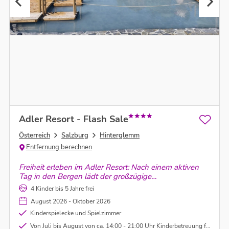
Adler Resort - Flash Sale
Österreich
Salzburg
Hinterglemm
Entfernung berechnen
Freiheit erleben im Adler Resort: Nach einem aktiven
Tag in den Bergen lädt der großzügige
Wellnessbereich zum Abschalten ein – mit einem
4 Kinder bis 5 Jahre frei
beheizten Pool und dem wohl schönsten
August 2026 - Oktober 2026
Panoramablick ins Tal.
Kinderspielecke und Spielzimmer
Von Juli bis August von ca. 14:00 - 21:00 Uhr Kinderbetreuung für Kinder ab 3 Jahre