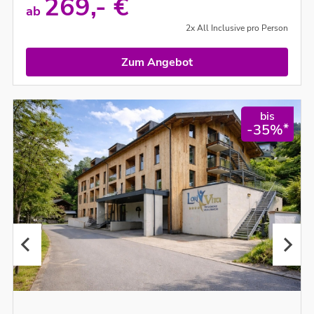
269,- €
ab
2x All Inclusive pro Person
Zum Angebot
bis
*
-35%