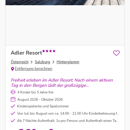
Adler Resort
Österreich
Salzburg
Hinterglemm
Entfernung berechnen
Freiheit erleben im Adler Resort: Nach einem aktiven
Tag in den Bergen lädt der großzügige
Wellnessbereich zum Abschalten ein – mit einem
4 Kinder bis 5 Jahre frei
beheizten Pool und dem wohl schönsten
August 2026 - Oktober 2026
Panoramablick ins Tal.
Kinderspielecke und Spielzimmer
Von Juli bis August von ca. 14:00 - 21:00 Uhr Kinderbetreuung für Kinder ab 3 Jahre
Ab 7 Nächte Aufenthalt: 1x pro Person und Aufenthalt einen Tag E-Bike Verleih im Wert von ca. € 50,00 inklusive