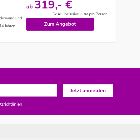
319,- €
ab
3x All Inclusive Ultra pro Person
Malraum. Kino uvm.
Zum Angebot
14 Jahren
zrichtlinien