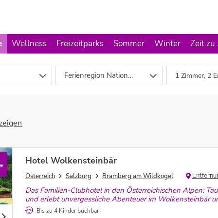
e
Wellness
Freizeitparks
Sommer
Winter
Zeit zu
Ferienregion Nationalpark Hohe Tauern im Pinzgau
1 Zimmer, 2 E
zeigen
Hotel Wolkensteinbär
*
Entfernu
Österreich
Salzburg
Bramberg am Wildkogel
Das Familien-Clubhotel in den Österreichischen Alpen: Tau
und erlebt unvergessliche Abenteuer im Wolkensteinbär u
Bis zu 4 Kinder buchbar