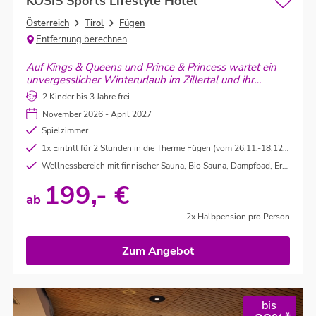
KOSIS Sports Lifestyle Hotel
Österreich
Tirol
Fügen
Entfernung berechnen
Auf Kings & Queens und Prince & Princess wartet ein
unvergesslicher Winterurlaub im Zillertal und ihr
verbringt einmalige Skiferien im Lifestyle Hotel im
2 Kinder bis 3 Jahre frei
Winterparadies Zillertal.
November 2026 - April 2027
Spielzimmer
1x Eintritt für 2 Stunden in die Therme Fügen (vom 26.11.-18.12.26 und 06.03.-10.4.27)
Wellnessbereich mit finnischer Sauna, Bio Sauna, Dampfbad, Erlebenisdusche, Ruheraum und Fitnessraum
199,- €
ab
2x Halbpension pro Person
Zum Angebot
bis