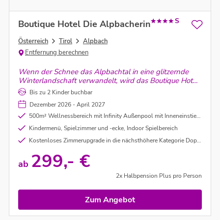
S
Boutique Hotel Die Alpbacherin
Österreich
Tirol
Alpbach
Entfernung berechnen
Wenn der Schnee das Alpbachtal in eine glitzernde
Winterlandschaft verwandelt, wird das Boutique Hotel
Die Alpbacherin zum stilvollen Rückzugsort für
Bis zu 2 Kinder buchbar
entspannte Urlaubstage in den Tiroler Bergen
Dezember 2026 - April 2027
500m² Wellnessbereich mit Infinity Außenpool mit Inneneinstieg , 3 Saunen, Ruhebereich, Fitnessbereich uvm.
Kindermenü, Spielzimmer und -ecke, Indoor Spielbereich
Kostenloses Zimmerupgrade in die nächsthöhere Kategorie Doppelzimmer Comfort ab 4 Nächte - nach Verfügbarkeit
299,- €
ab
2x Halbpension Plus pro Person
Zum Angebot