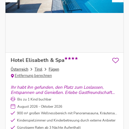
Hotel Elisabeth & Spa
Österreich
Tirol
Fügen
Entfernung berechnen
Ihr habt ihn gefunden, den Platz zum Loslassen,
Entspannen und Genießen. Erlebe Gastfreundschaft
im familiären Ambiente! Das Hotel liegt unterhalb der
Bis zu 1 Kind buchbar
Talstation Spieljochbahn in schöner Hanglage mit
August 2026 - Oktober 2026
herrlichem Blick auf die Zillertaler Bergwelt.
900 m² großen Wellnessbereich mit Panoramasauna, Kräutersauna, Dampfbad, Erlebnisdusche und beheizter Außenpool mit Inneneinstieg
Kinderspielzimmer und Kinderbetreuung durch externe Anbieter
Günstigere Raten ab 3 Nächte Aufenthalt