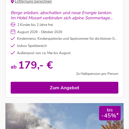
Entfernung berechnen
Berge erleben, abschalten und neue Energie tanken.
Im Hotel Mozart verbinden sich alpine Sommertage
rund um Landeck mit entspannten
2 Kinder bis 2 Jahre frei
Wellnessmomenten.
August 2026 - Oktober 2026
Kindermenü, Kinderspielecke und Spielzimmer für die kleinen Gäste
Indoor Spielbereich
Außenpool von ca. Mai bis August
179,- €
ab
2x Halbpension pro Person
Zum Angebot
bis
*
-45%