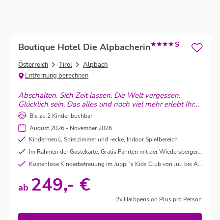
S
Boutique Hotel Die Alpbacherin
Österreich
Tirol
Alpbach
Entfernung berechnen
Abschalten. Sich Zeit lassen. Die Welt vergessen.
Glücklich sein. Das alles und noch viel mehr erlebt Ihr
im Boutique Hotel im Alpbachtal.
Bis zu 2 Kinder buchbar
August 2026 - November 2026
Kindermenü, Spielzimmer und -ecke, Indoor Spielbereich
Im Rahmen der Gästekarte: Gratis Fahrten mit der Wiedersbergerhornbahn (mit dem Lauserland) und die Reither Kogel Bahn - unter Vorbehalt
Kostenlose Kinderbetreuung im Juppi´s Kids Club von Juli bis August - unter Vorbehalt
249,- €
ab
2x Halbpension Plus pro Person