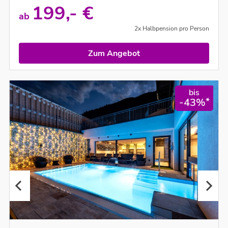
199,- €
ab
2x Halbpension pro Person
Zum Angebot
bis
*
-43%