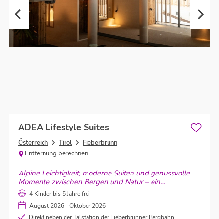
ADEA Lifestyle Suites
Österreich
Tirol
Fieberbrunn
Entfernung berechnen
Alpine Leichtigkeit, moderne Suiten und genussvolle
Momente zwischen Bergen und Natur – ein
Sommerurlaub voller Freiheit, Stil und entspannter
4 Kinder bis 5 Jahre frei
Wohlfühlatmosphäre.
August 2026 - Oktober 2026
Direkt neben der Talstation der Fieberbrunner Bergbahn