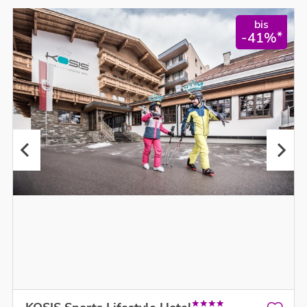
bis
*
-41%