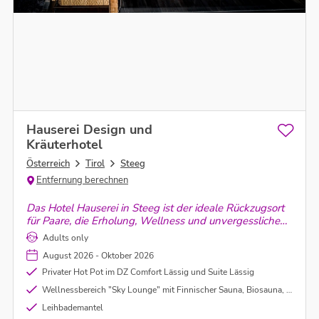
Hauserei Design und
Kräuterhotel
Österreich
Tirol
Steeg
Entfernung berechnen
Das Hotel Hauserei in Steeg ist der ideale Rückzugsort
für Paare, die Erholung, Wellness und unvergessliche
gemeinsame Momente inmitten der beeindruckenden
Adults only
Natur des Lechtals suchen
August 2026 - Oktober 2026
Privater Hot Pot im DZ Comfort Lässig und Suite Lässig
Wellnessbereich "Sky Lounge" mit Finnischer Sauna, Biosauna, Dampfbad, Infrarotkabine und Ruheraum
Leihbademantel