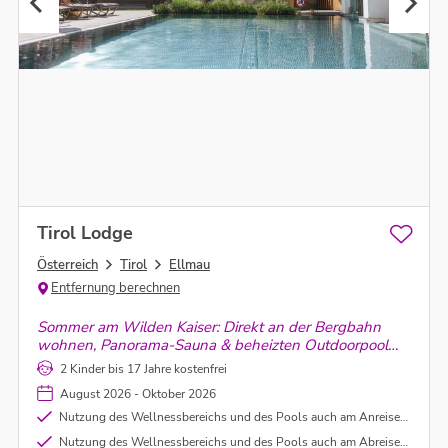
Tirol Lodge
Österreich
Tirol
Ellmau
Entfernung berechnen
Sommer am Wilden Kaiser: Direkt an der Bergbahn
wohnen, Panorama-Sauna & beheizten Outdoorpool
genießen – dazu zwei Kinder gratis. Bergabenteuer
2 Kinder bis 17 Jahre kostenfrei
und Entspannung perfekt kombiniert.
August 2026 - Oktober 2026
Nutzung des Wellnessbereichs und des Pools auch am Anreisetag vor dem Check In
Nutzung des Wellnessbereichs und des Pools auch am Abreisetag nach dem Check Out