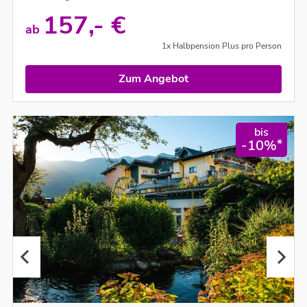
157,- €
ab
1x Halbpension Plus pro Person
Zum Angebot
bis
*
-10%