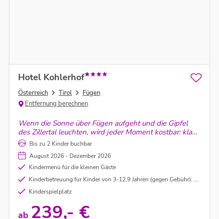
Hotel Kohlerhof
Österreich
Tirol
Fügen
Entfernung berechnen
Wenn die Sonne über Fügen aufgeht und die Gipfel
des Zillertal leuchten, wird jeder Moment kostbar: klare
Luft, stille Natur und Zeit, die wieder dir gehört.
Bis zu 2 Kinder buchbar
August 2026 - Dezember 2026
Kindermenü für die kleinen Gäste
Kinderbetreuung für Kinder von 3-12,9 Jahren (gegen Gebühr). Genauere Informationen vor Ort.
Kinderspielplatz
239,- €
ab