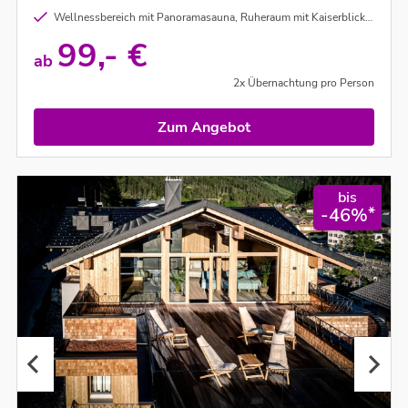
Wellnessbereich mit Panoramasauna, Ruheraum mit Kaiserblick und Beheizter Außenpool
99,- €
ab
2x Übernachtung pro Person
Zum Angebot
bis
*
-46%