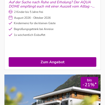
Auf der Suche nach Ruhe und Erholung? Der AQUA
DOME empfängt euch mit einer Auszeit vom Alltag –
und einem vielseitigen Angebot an wohltuenden
2 Kinder bis 5 Jahre frei
Thermenerlebnissen.
August 2026 - Oktober 2026
Kindermenü für die kleinen Gäste
Begrüßungsgetränk bei Anreise
1x wöchentlich Eisbuffet
Zum Angebot
bis
*
-21%