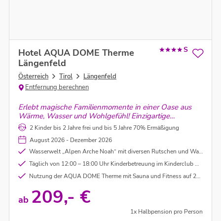
S
Hotel AQUA DOME Therme
Längenfeld
Österreich
Tirol
Längenfeld
Entfernung berechnen
Erlebt magische Familienmomente in einer Oase aus
Wärme, Wasser und Wohlgefühl! Einzigartige
Thermenlandschaft, atemberaubende Bergkulisse –
2 Kinder bis 2 Jahre frei und bis 5 Jahre 70% Ermäßigung
hier verschmelzen Abenteuer und Entspannung zu
August 2026 - Dezember 2026
unvergesslichen Erinnerungen.
Wasserwelt „Alpen Arche Noah“ mit diversen Rutschen und Wasser-Fun-Park
Täglich von 12:00 – 18:00 Uhr Kinderbetreuung im Kinderclub Arche Noah in der Therme (Genauere Infos vor Ort)
Nutzung der AQUA DOME Therme mit Sauna und Fitness auf 22.000 m²
209,- €
ab
1x Halbpension pro Person