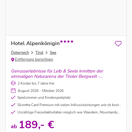
Hotel Alpenkönigin
Österreich
Tirol
See
Entfernung berechnen
Genusserlebnisse für Leib & Seele inmitten der
einmaligen Naturarena der Tiroler Bergwelt -
Gehobene Kulinarik, entspannende Wellness &
2 Kinder bis 7 Jahre frei
vielfältige Sportangebote warten auf Euch!
August 2026 - Oktober 2026
Spielzimmer und Kinderspielplatz
Silvretta Card Premium mit vielen Inklusivleistungen wie zb kostenlose und unbegrenzte Nutzung der Bergbahnen in Ischgl, Galtür, See, Montafon uvm.) sowie freie Fahrt je nach Wetterlage auf der Silvretta Hochalpenstraße (unter Vorbehalt)
Unzählige Freizeitaktivitäten möglich wie Wandern, Mountainbiken, Radfahren, Kletten, Baden uvm.
189,- €
ab