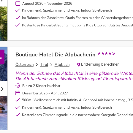
August 2026 - November 2026
Kindermenü, Spielzimmer und -ecke, Indoor Spielbereich
Im Rahmen der Gästekarte: Gratis Fahrten mit der Wiedersbergerhornbahn (mit dem Lauserland) und die Reither Kogel
Kostenlose Kinderbetreuung im Juppi´s Kids Club von Juli bis August - u
S
Boutique Hotel Die Alpbacherin
*
Entfernung berechnen
Österreich
Tirol
Alpbach
Wenn der Schnee das Alpbachtal in eine glitzernde Winter
Die Alpbacherin zum stilvollen Rückzugsort für entspannte
Bis zu 2 Kinder buchbar
Dezember 2026 - April 2027
500m² Wellnessbereich mit Infinity Außenpool mit Inneneinstieg , 3 Saunen, Ruhebereich, F
Kindermenü, Spielzimmer und -ecke, Indoor Spielbereich
Kostenloses Zimmerupgrade in die nächsthöhere Kategorie Doppelzimmer Comfort ab 4 Nächte - 