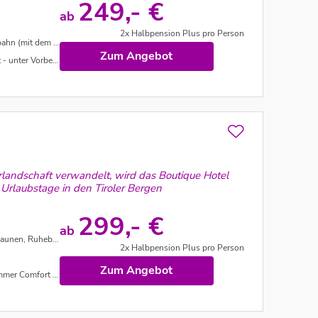
249,- €
ab
2x Halbpension Plus pro Person
 Bahn - unter Vorbehalt
Zum Angebot
nter Vorbehalt
landschaft verwandelt, wird das Boutique Hotel
 Urlaubstage in den Tiroler Bergen
299,- €
ab
itnessbereich uvm.
2x Halbpension Plus pro Person
Zum Angebot
nach Verfügbarkeit