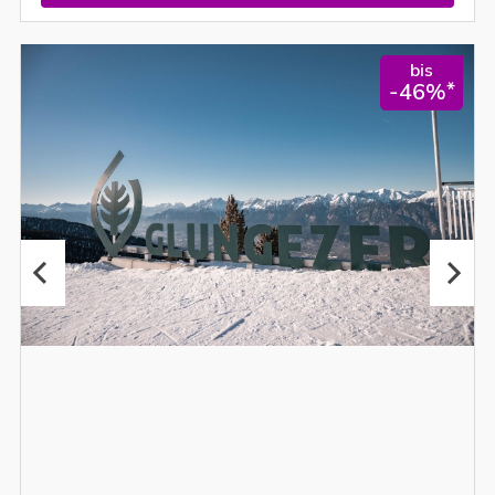
bis
*
-46%