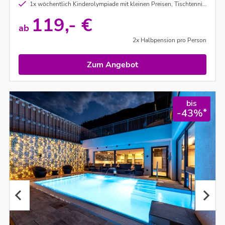
1x wöchentlich Kinderolympiade mit kleinen Preisen, Tischtennisturnieren und hauseigenem Animationsprogramm
119,- €
ab
2x Halbpension pro Person
Zum Angebot
bis
*
-43%