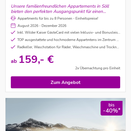
Unsere familienfreundlichen Appartements in Söll
bieten den perfekten Ausgangspunkt für einen
entspannten und abwechslungsreichen Urlaub mit
Appartments für bis zu 8 Personen - Einheitspreise!
Kindern – komfortabel, zentral gelegen und mitten in
August 2026 - Dezember 2026
der beeindruckenden Bergwelt des Wilden Kaisers.
Inkl. Wilder Kaiser GästeCard mit vielen Inklusiv- und Bonusleistungen (wie Ermäßigung bei den Sommerbergbahn-Tickets, Bäder, Radverleih , kostenloser Postbus, Wanderbus Kaiserjet, uvm.) - unter Vorbehalt
TOP ausgestattete und hochmoderne Appartmtens im Zentrum von Söll mit vielen Einkaufsmöglichkeiten
Radkeller, Waschstation für Räder, Waschmaschine und Trockner - nach Verfügbarkeit
159,- €
ab
2x Übernachtung pro Einheit
Zum Angebot
bis
*
-40%