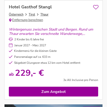
Hotel Gasthof Stangl
Österreich
Tirol
Thaur
Entfernung berechnen
Wintergenuss zwischen Stadt und Bergen. Rund um
Thaur erwarten Sie verschneite Wanderwege,
gemütliche Hütten und das Skigebiet Glungezer –
2 Kinder bis 6 Jahre frei
während Innsbruck nur wenige Minuten entfernt liegt.
Januar 2027 - März 2027
Kindermenü für die kleinen Gäste
Panoramalage auf ca. 633 m
Skigebiet Glungezer etwa 12 km vom Hotel entfernt
229,- €
ab
3x All Inclusive pro Person
Zum Angebot