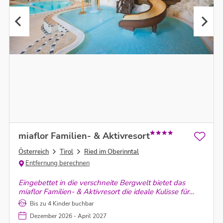
miaflor Familien- & Aktivresort
Österreich
Tirol
Ried im Oberinntal
Entfernung berechnen
Eingebettet in die verschneite Bergwelt bietet das
miaflor Familien- & Aktivresort die ideale Kulisse für
einen unvergesslichen Winterurlaub. Genieße den
Bis zu 4 Kinder buchbar
Winter in vollen Zügen, und schaffe Erinnerungen, die
Dezember 2026 - April 2027
bleiben.