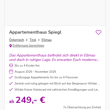
Appartementhaus Spiegl
Österreich
Tirol
Ellmau
Entfernung berechnen
Das Appartementhaus befindet sich direkt in Ellmau
und doch in ruhiger Lage. Es erwarten Euch moderne
und helle Nichtraucher-Appartements mit Blick auf
Bis zu 4 Kinder frei
den Wilden Kaiser! Einem unvergesslichen
August 2026 - November 2026
Familienurlaub im Bergdoktor-Dorf steht nichts mehr
Wege!
Großzügige Appartements für bis zu 6 Personen
Zentral und ruhig gelegen mit Blick auf das Bergmassiv Wilder Kaiser
Wilder Kaiser Gästecard mit zahlreichen Ermäßigungen und Leistungen
249,- €
ab
7x Übernachtung pro Einheit