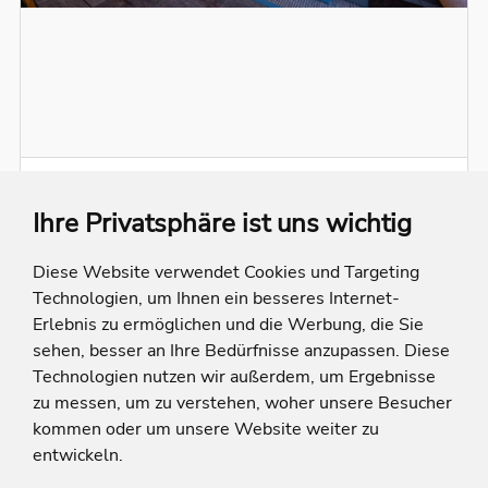
Hotel Alpenkönigin
Ihre Privatsphäre ist uns wichtig
Österreich
Tirol
See
Entfernung berechnen
Diese Website verwendet Cookies und Targeting
Genusserlebnisse für Leib & Seele inmitten der
Technologien, um Ihnen ein besseres Internet-
einmaligen Naturarena der Tiroler Bergwelt -
Erlebnis zu ermöglichen und die Werbung, die Sie
Gehobene Kulinarik, entspannende Wellness &
2 Kinder bis 7 Jahre frei
vielfältige Sportangebote warten auf Euch!
sehen, besser an Ihre Bedürfnisse anzupassen. Diese
August 2026 - Oktober 2026
Technologien nutzen wir außerdem, um Ergebnisse
Spielzimmer und Kinderspielplatz
zu messen, um zu verstehen, woher unsere Besucher
Silvretta Card Premium mit vielen Inklusivleistungen wie zb kostenlose und unbegrenzte Nutzung der Bergbahnen in Ischgl, Galtür, See, Montafon uvm.) sowie freie Fahrt je nach Wetterlage auf der Silvretta Hochalpenstraße (unter Vorbehalt)
kommen oder um unsere Website weiter zu
Unzählige Freizeitaktivitäten möglich wie Wandern, Mountainbiken, Radfahren, Kletten, Baden uvm.
entwickeln.
189,- €