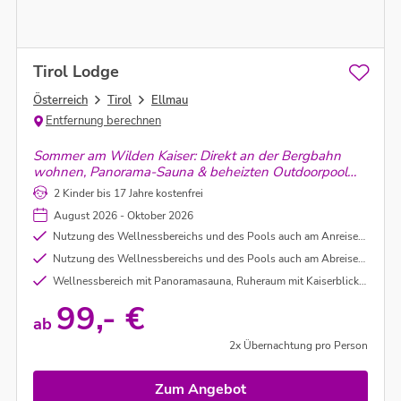
Tirol Lodge
Österreich
Tirol
Ellmau
Entfernung berechnen
Sommer am Wilden Kaiser: Direkt an der Bergbahn
wohnen, Panorama-Sauna & beheizten Outdoorpool
genießen – dazu zwei Kinder gratis. Bergabenteuer
2 Kinder bis 17 Jahre kostenfrei
und Entspannung perfekt kombiniert.
August 2026 - Oktober 2026
Nutzung des Wellnessbereichs und des Pools auch am Anreisetag vor dem Check In
Nutzung des Wellnessbereichs und des Pools auch am Abreisetag nach dem Check Out
Wellnessbereich mit Panoramasauna, Ruheraum mit Kaiserblick und Beheizter Außenpool
99,- €
ab
2x Übernachtung pro Person
Zum Angebot