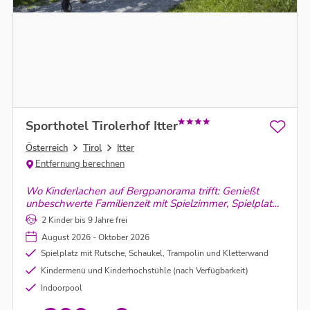
Sporthotel Tirolerhof Itter
Österreich
Tirol
Itter
Entfernung berechnen
Wo Kinderlachen auf Bergpanorama trifft: Genießt
unbeschwerte Familienzeit mit Spielzimmer, Spielplatz
und jeder Menge Natur direkt vor der Tür – für kleine
2 Kinder bis 9 Jahre frei
Entdecker und große Genießer!
August 2026 - Oktober 2026
Spielplatz mit Rutsche, Schaukel, Trampolin und Kletterwand
Kindermenü und Kinderhochstühle (nach Verfügbarkeit)
Indoorpool