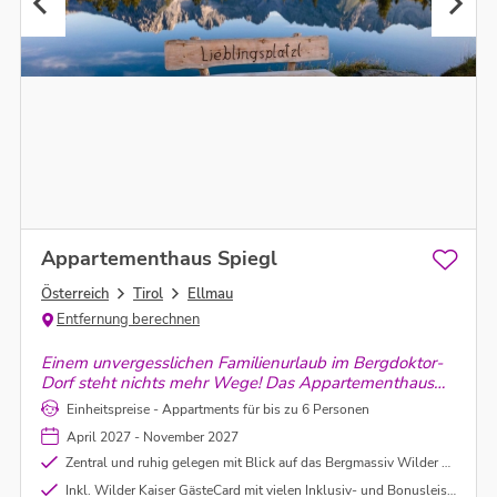
Appartementhaus Spiegl
Österreich
Tirol
Ellmau
Entfernung berechnen
Einem unvergesslichen Familienurlaub im Bergdoktor-
Dorf steht nichts mehr Wege! Das Appartementhaus
befindet sich direkt in Ellmau und doch in ruhiger Lage.
Einheitspreise - Appartments für bis zu 6 Personen
Es erwarten Euch moderne und helle Appartements
April 2027 - November 2027
mit Blick auf den Wilden Kaiser!
Zentral und ruhig gelegen mit Blick auf das Bergmassiv Wilder Kaiser
Inkl. Wilder Kaiser GästeCard mit vielen Inklusiv- und Bonusleistungen (wie Ermäßigung bei den Sommerbergbahn-Tickets, Bäder, Radverleih , kostenloser Postbus, Wanderbus Kaiserjet, uvm.)