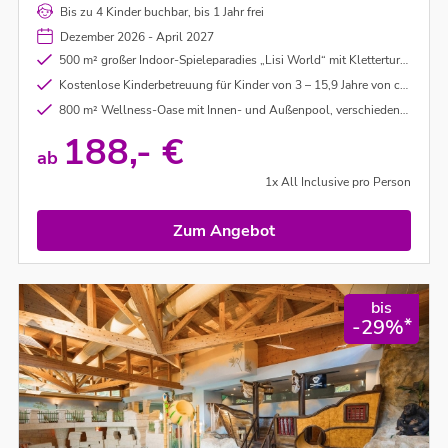
werden magische Momente für die ganze Familie
Bis zu 4 Kinder buchbar, bis 1 Jahr frei
geschaffen, denn der Luxus der gemeinsamen Zeit
Dezember 2026 - April 2027
steht hier im Mittelpunkt.
500 m² großer Indoor-Spieleparadies „Lisi World“ mit Kletterturm, Rutschen, Sitzsäcken, Tischtennis und zahlreichen Spielen
Kostenlose Kinderbetreuung für Kinder von 3 – 15,9 Jahre von ca. 09:00 - 21:00 Uhr. Genauere Informationen vor Ort.
800 m² Wellness-Oase mit Innen- und Außenpool, verschiedenen Saunen, Infrarot, Salzstollen uvm.
188,- €
ab
1x All Inclusive pro Person
Zum Angebot
bis
*
-29%