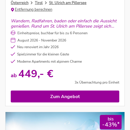
Österreich
Tirol
St. Ulrich am Pillersee
Entfernung berechnen
Wandern, Radfahren, baden oder einfach die Aussicht
genießen. Rund um St. Ulrich am Pillersee zeigt sich
der Sommer von seiner abwechslungsreichen Seite
Einheitspreise, buchbar für bis zu 6 Personen
und die Steinberg Chalets bieten den perfekten
August 2026 - November 2026
Ausgangspunkt dafür.
Neu renoviert im Jahr 2026
Spielzimmer für die kleinen Gäste
Moderne Apartments mit alpinem Charme
449,- €
ab
3x Übernachtung pro Einheit
Zum Angebot
bis
*
-43%