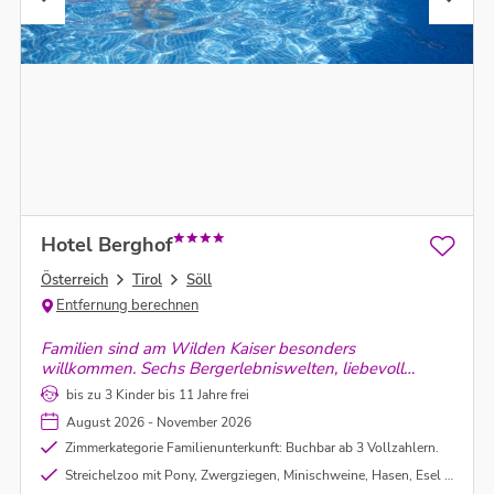
Hotel Berghof
Österreich
Tirol
Söll
Entfernung berechnen
Familien sind am Wilden Kaiser besonders
willkommen. Sechs Bergerlebniswelten, liebevoll
gestaltet und jede ihre eigene Geschichte und
bis zu 3 Kinder bis 11 Jahre frei
Faszination, machen das Familienangebot der Region
August 2026 - November 2026
einzigartig in Tirol.
Zimmerkategorie Familienunterkunft: Buchbar ab 3 Vollzahlern.
Streichelzoo mit Pony, Zwergziegen, Minischweine, Hasen, Esel uvm.