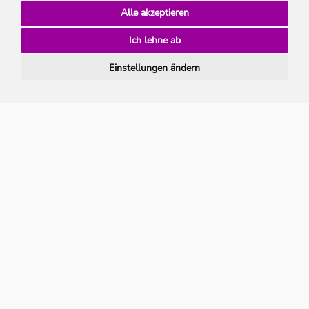
ab
Alle akzeptieren
2x Halbpension Plus pro Person
Ich lehne ab
Zum Angebot
Einstellungen ändern
bis
*
-33%
nach
oben
PLZ