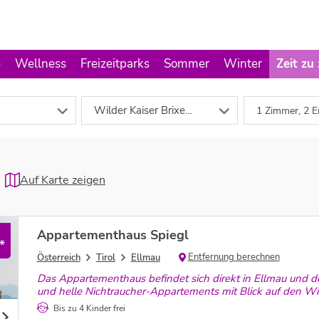
e
Wellness
Freizeitparks
Sommer
Winter
Zeit zu
Wilder Kaiser Brixental - Skiwelt
1 Zimmer, 2 E
Auf Karte zeigen
Appartementhaus Spiegl
*
Entfernung berechnen
Österreich
Tirol
Ellmau
Das Appartementhaus befindet sich direkt in Ellmau und d
und helle Nichtraucher-Appartements mit Blick auf den Wi
im Bergdoktor-Dorf steht nichts mehr Wege!
Bis zu 4 Kinder frei