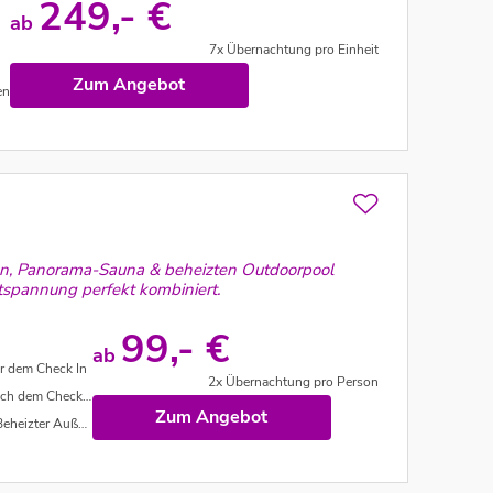
249,- €
ab
7x Übernachtung pro Einheit
Zum Angebot
en
n, Panorama-Sauna & beheizten Outdoorpool
tspannung perfekt kombiniert.
99,- €
ab
r dem Check In
2x Übernachtung pro Person
 dem Check Out
Zum Angebot
zter Außenpool