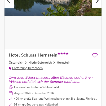
Hotel Schloss Hernstein
Österreich
Niederösterreich
Hernstein
Entfernung berechnen
Zwischen Schlossmauern, alten Bäumen und grünen
Wiesen entfaltet sich der Sommer rund um
Schlosshotel Hernstein. Ein Ort für ruhige Auszeiten im
Historisches 4-Sterne Schlosshotel
Herzen des Wienerwald.
August 2026 - Dezember 2026
400 m² große Spa- und Wellnessbereich mit Bio-Sauna, Finnischer Sauna, Dampfbad und Ruhebereich
98 m² großes beheiztes Hallenbad