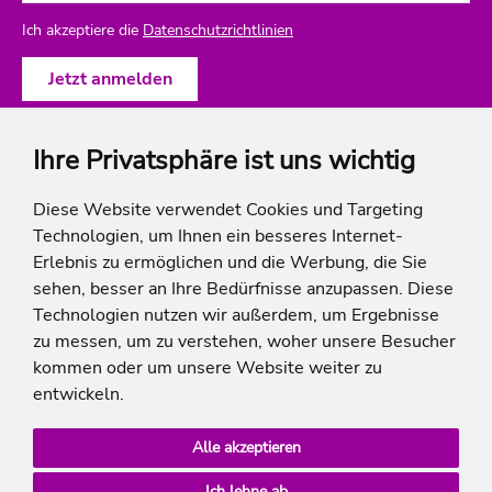
Ich akzeptiere die
Datenschutzrichtlinien
Ihre Privatsphäre ist uns wichtig
ich-will-familienurlaub
Diese Website verwendet Cookies und Targeting
Technologien, um Ihnen ein besseres Internet-
Rechtliches
Erlebnis zu ermöglichen und die Werbung, die Sie
sehen, besser an Ihre Bedürfnisse anzupassen. Diese
Technologien nutzen wir außerdem, um Ergebnisse
zu messen, um zu verstehen, woher unsere Besucher
* Die Ersparnis bezieht sich auf die aktuellen Listenpreise der Hotels, bei Paketangeboten
kommen oder um unsere Website weiter zu
auf die Summe der Preise der Einzelleistungen.
**Streichpreise beziehen sich auf die ursprünglichen Preise des Reiseveranstalters.
entwickeln.
Alle akzeptieren
Ich lehne ab