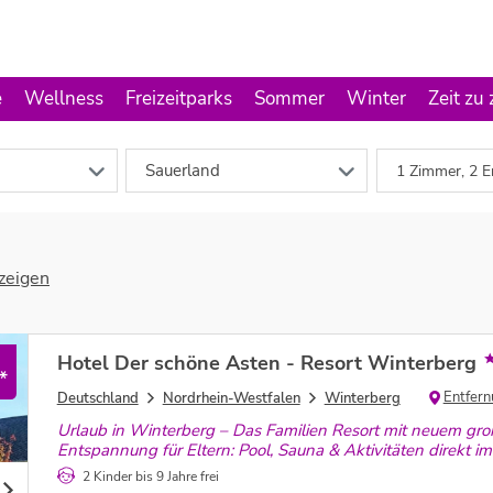
e
Wellness
Freizeitparks
Sommer
Winter
Zeit zu
Sauerland
1 Zimmer, 2 E
zeigen
Hotel Der schöne Asten - Resort Winterberg
*
Entfern
Deutschland
Nordrhein-Westfalen
Winterberg
Urlaub in Winterberg – Das Familien Resort mit neuem groß
Entspannung für Eltern: Pool, Sauna & Aktivitäten direkt 
2 Kinder bis 9 Jahre frei