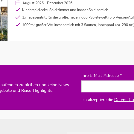
August 2026 - Dezember 2026
Kinderspielecke, Spielzimmer und Indoor Spielbereich
1x Tageseintritt für die große, neue Indoor-Spielewelt (pro Person/Auf
1000m² großer Wellnessbereich mit 3 Saunen, Innenpool (ca. 290 m²) , Dampfba
Ihre E-Mail-Adresse *
Laufenden zu bleiben und keine News
gebote und Reise-Highlights.
Ich akzeptiere die
Datenschut