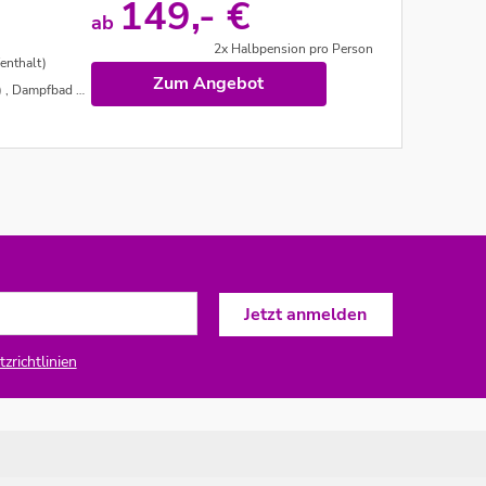
149,- €
ab
2x Halbpension pro Person
enthalt)
Zum Angebot
d und Whirlpool
zrichtlinien