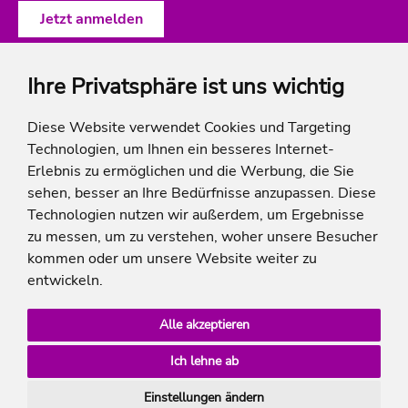
Ihre Privatsphäre ist uns wichtig
ich-will-familienurlaub
Diese Website verwendet Cookies und Targeting
Technologien, um Ihnen ein besseres Internet-
Rechtliches
Erlebnis zu ermöglichen und die Werbung, die Sie
sehen, besser an Ihre Bedürfnisse anzupassen. Diese
Technologien nutzen wir außerdem, um Ergebnisse
zu messen, um zu verstehen, woher unsere Besucher
* Die Ersparnis bezieht sich auf die aktuellen Listenpreise der Hotels, bei Paketangeboten
kommen oder um unsere Website weiter zu
auf die Summe der Preise der Einzelleistungen.
**Streichpreise beziehen sich auf die ursprünglichen Preise des Reiseveranstalters.
entwickeln.
Alle akzeptieren
Ich lehne ab
Einstellungen ändern