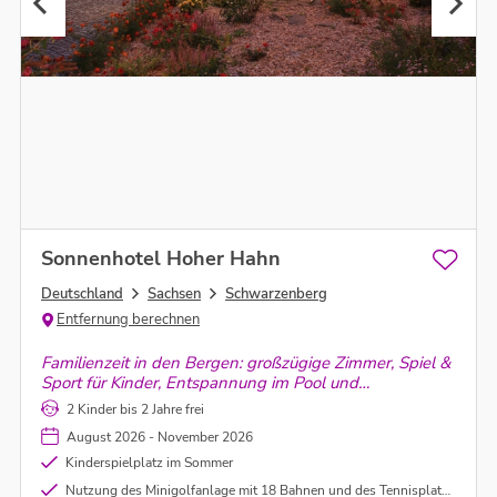
Sonnenhotel Hoher Hahn
Deutschland
Sachsen
Schwarzenberg
Entfernung berechnen
Familienzeit in den Bergen: großzügige Zimmer, Spiel &
Sport für Kinder, Entspannung im Pool und
Wellnessbereich – dazu genussvolle Halbpension.
2 Kinder bis 2 Jahre frei
Urlaub, der Groß und Klein begeistert.
August 2026 - November 2026
Kinderspielplatz im Sommer
Nutzung des Minigolfanlage mit 18 Bahnen und des Tennisplatz inklusive