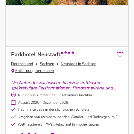
Parkhotel Neustadt
Deutschland
Sachsen
Neustadt in Sachsen
Entfernung berechnen
Die Natur der Sächsische Schweiz entdecken:
spektakuläre Felsformationen, Panoramawege und
unvergessliche Ausblicke. Rund um Neustadt in
Nur Doppelzimmer und Einzelzimmer buchbar
Sachsen beginnt der Sommer voller Outdoor-
August 2026 - Dezember 2026
Abenteuer.
Traumhafte Lage in der sächsischen Schweiz
Umgeben von atemberaubenden Wander- und Radwegen im Elbsandsteingebirge
Wellnessbereich "WellRelax" mit finnischer Sauna