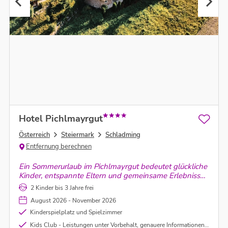
Hotel Pichlmayrgut
Österreich
Steiermark
Schladming
Entfernung berechnen
Ein Sommerurlaub im Pichlmayrgut bedeutet glückliche
Kinder, entspannte Eltern und gemeinsame Erlebnisse
in einer einzigartigen Umgebung. Lasst euch von der
2 Kinder bis 3 Jahre frei
Herzlichkeit unseres Hauses und der Schönheit der
August 2026 - November 2026
Natur verzaubern.
Kinderspielplatz und Spielzimmer
Kids Club - Leistungen unter Vorbehalt, genauere Informationen vor Ort