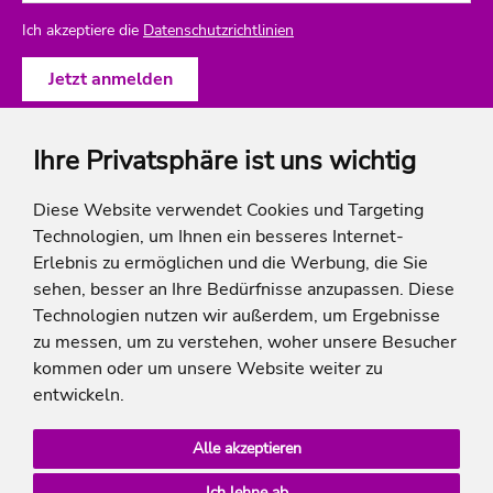
Ich akzeptiere die
Datenschutzrichtlinien
Ihre Privatsphäre ist uns wichtig
ich-will-familienurlaub
Diese Website verwendet Cookies und Targeting
Technologien, um Ihnen ein besseres Internet-
Rechtliches
Erlebnis zu ermöglichen und die Werbung, die Sie
sehen, besser an Ihre Bedürfnisse anzupassen. Diese
Technologien nutzen wir außerdem, um Ergebnisse
zu messen, um zu verstehen, woher unsere Besucher
* Die Ersparnis bezieht sich auf die aktuellen Listenpreise der Hotels, bei Paketangeboten
kommen oder um unsere Website weiter zu
auf die Summe der Preise der Einzelleistungen.
**Streichpreise beziehen sich auf die ursprünglichen Preise des Reiseveranstalters.
entwickeln.
Alle akzeptieren
Ich lehne ab