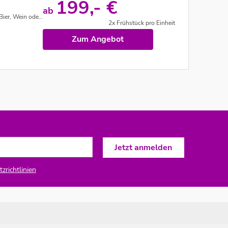
199,- €
ab
schen Bar "Mr. Postman"
2x Frühstück pro Einheit
Zum Angebot
zrichtlinien