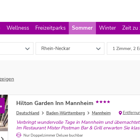
e
Wellness
Freizeitparks
Sommer
Winter
Zeit zu
Rhein-Neckar
1 Zimmer, 2 E
zeigen
Hilton Garden Inn Mannheim
*
Entfernu
Deutschland
Baden-Württemberg
Mannheim
Verbringt wundervolle Tage in Mannheim und übernachtet 
Im Restaurant Mister Postman Bar & Grill erwarten Sie klass
Nur Doppelzimmer Deluxe buchbar