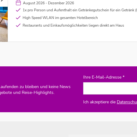
August 2026 - Dezember 2026
1x pro Person und Aufenthalt ein Getränkegutschein für ein Getränk (Bier, Wein oder Softgetränk) in der styli
High Speed WLAN im gesamten Hotelbereich
Restaurants und Einkaufsmöglichkeiten liegen direkt am Haus
Ihre E-Mail-Adresse *
Laufenden zu bleiben und keine News
gebote und Reise-Highlights.
Ich akzeptiere die
Datenschut