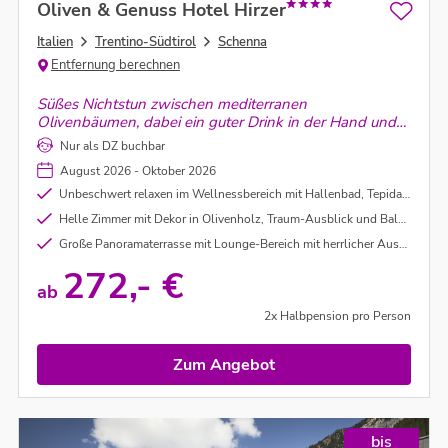
Oliven & Genuss Hotel Hirzer
Italien
Trentino-Südtirol
Schenna
Entfernung berechnen
Süßes Nichtstun zwischen mediterranen
Olivenbäumen, dabei ein guter Drink in der Hand und
das Gefühl, dass das Leben einfach nur schön ist. Es ist
Nur als DZ buchbar
genau diese unbeschwerte Lebensart, der man im
August 2026 - Oktober 2026
Oliven- & Genusshotel Hirzer täglich begegnet.
Unbeschwert relaxen im Wellnessbereich mit Hallenbad, Tepidarium, finnischer Sauna und Infrarotsauna
Helle Zimmer mit Dekor in Olivenholz, Traum-Ausblick und Balkon
Große Panoramaterrasse mit Lounge-Bereich mit herrlicher Aussicht über das Meraner Land
272,- €
ab
2x Halbpension pro Person
Zum Angebot
bis