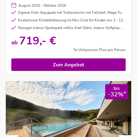
traumhafter Natur oder Urlaub mit der Familie.
August 2026 - Oktober 2026
Eigener Kids-Aquapark mit Turborutsche mit Fallstart, Mega-Tunnelrutsche mit Infinity Jump, Zwei Babybecken und Wasserburg, Lazy River mit Relaxgrotte, Familien- und Kindersaunas sowie Zwergen-Land mit Picknickzone
Kostenloser Kinderbetreuung im Mini Club für Kinder von 3 - 12 Jahren
Riesigen Indoor-Spielepark mitGo-Kart-Bahn, Indoor-Softplay-Anlage mit Kletterlabyrinth, Rutschen, zwei Bällebädern, Kino, Tischfußball, Tischtennis, Billard & Air Hockey Tisch (teilweise gegen Gebühr) sowie Videospielautomaten
719,- €
ab
5x Vollpension Plus pro Person
Zum Angebot
bis
*
-32%