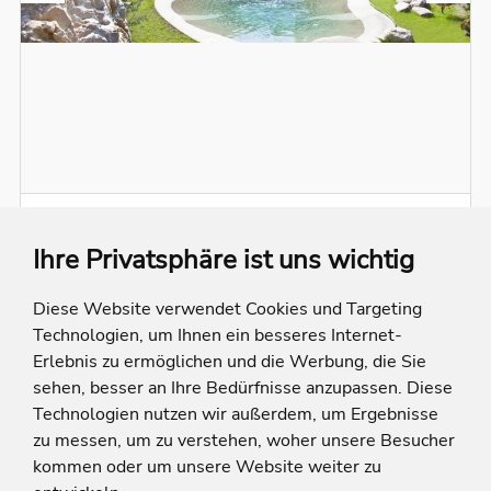
Rio Stava Family Resort & Spa
Ihre Privatsphäre ist uns wichtig
Italien
Trentino-Südtirol
Tesero
Entfernung berechnen
Diese Website verwendet Cookies und Targeting
Während Mama und Papa sich im großen
Technologien, um Ihnen ein besseres Internet-
Wellnessbereich entspannen, entdecken die Kinder
Erlebnis zu ermöglichen und die Werbung, die Sie
eine Welt voller Spaß. Einzigartige und unvergessliche
Bis zu 3 Kinder buchbar
Momente der Entspannung erwarten Sie in der
sehen, besser an Ihre Bedürfnisse anzupassen. Diese
August 2026 - Oktober 2026
unberührten Berglandschaft der Dolomiten im
Technologien nutzen wir außerdem, um Ergebnisse
Fleimstal.
Täglich Miniclub für Kinder von 2 - 12 Jahre - Genauere Informationen vor Ort
zu messen, um zu verstehen, woher unsere Besucher
Mondo di Salvanèl, ein überdachter Kinderspielplatz auf ca. 340 m², mit täglicher, professioneller Betreuung ab 3 Jahren und unter anderem folgenden Einrichtungen: Fußballplatz, LEGO-Yard-Bereich, Kletterwand uvm.
kommen oder um unsere Website weiter zu
Kinderspielplatz im Garten