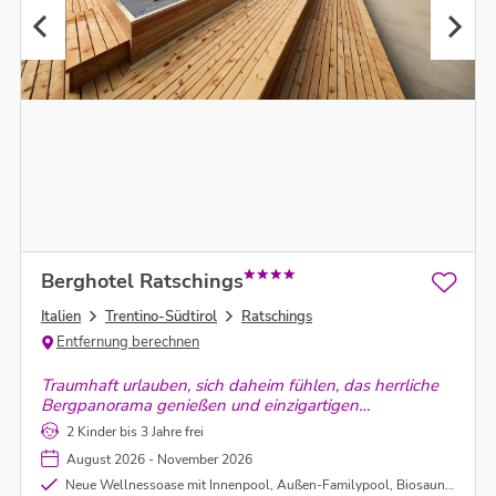
Berghotel Ratschings
Italien
Trentino-Südtirol
Ratschings
Entfernung berechnen
Traumhaft urlauben, sich daheim fühlen, das herrliche
Bergpanorama genießen und einzigartigen
Wohlfühlgenuss erleben.
2 Kinder bis 3 Jahre frei
August 2026 - November 2026
Neue Wellnessoase mit Innenpool, Außen-Familypool, Biosauna, Dampfsauna und Eventsauna