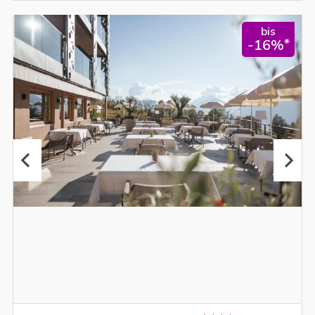
bis
*
-16%