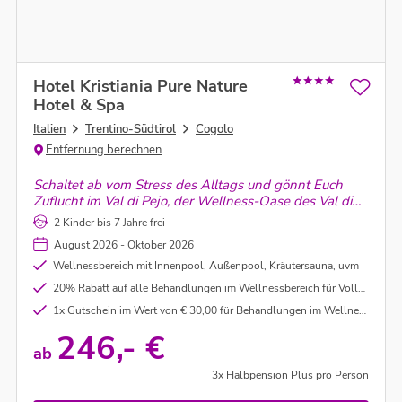
Hotel Kristiania Pure Nature
Hotel & Spa
Italien
Trentino-Südtirol
Cogolo
Entfernung berechnen
Schaltet ab vom Stress des Alltags und gönnt Euch
Zuflucht im Val di Pejo, der Wellness-Oase des Val di
Sole - fernab vom Massentourismus, perfekt geschützt
2 Kinder bis 7 Jahre frei
vom Stilfserjoch-Nationalpark, wo Wasser und Luft
August 2026 - Oktober 2026
rein, prickelnd und wohltuend sind.
Wellnessbereich mit Innenpool, Außenpool, Kräutersauna, uvm
20% Rabatt auf alle Behandlungen im Wellnessbereich für Vollzahler
1x Gutschein im Wert von € 30,00 für Behandlungen im Wellnessbereich für Vollzahler
246,- €
ab
3x Halbpension Plus pro Person