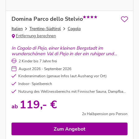
Domina Parco dello Stelvio
Italien
Trentino-Südtirol
Cogolo
Entfernung berechnen
In Cogolo di Pejo, einer kleinen Bergstadt im
wunderschönen Val di Pejo in der ein ruhiger und
komfortabler Aufenthalt vorprogrammiert ist, wird
2 Kinder bis 7 Jahre frei
Urlaub voller Emotionen und unauslöschliche
August 2026 - September 2026
Erinnerungen geschaffen.
Kinderanimation (genaue Infos laut Aushang vor Ort)
Indoor- Spielbereich
Nutzung des Wellnessbereichs mit Finnischer Sauna, Dampfbad, Ruheraum und Innenpool
119,- €
ab
2x Halbpension pro Person
Zum Angebot