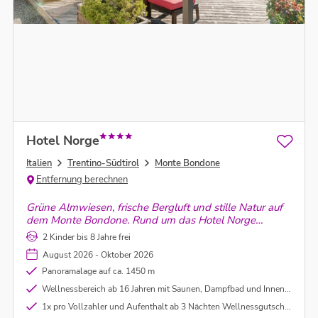
Hotel Norge
Italien
Trentino-Südtirol
Monte Bondone
Entfernung berechnen
Grüne Almwiesen, frische Bergluft und stille Natur auf
dem Monte Bondone. Rund um das Hotel Norge
entsteht eine Sommerauszeit voller Ruhe, Genuss und
2 Kinder bis 8 Jahre frei
italienischem Bergflair.
August 2026 - Oktober 2026
Panoramalage auf ca. 1450 m
Wellnessbereich ab 16 Jahren mit Saunen, Dampfbad und Innenpool
1x pro Vollzahler und Aufenthalt ab 3 Nächten Wellnessgutschein im Wert von 25,-€