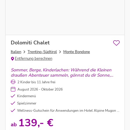
Dolomiti Chalet
Italien
Trentino-Südtirol
Monte Bondone
Entfernung berechnen
Sommer, Berge, Kinderlachen: Während die Kleinen
draußen Abenteuer sammeln, gönnst du dir Sonne,
Ruhe und Aperitivo – genau so fühlt sich Mama-Glück
2 Kinder bis 11 Jahre frei
an.
August 2026 - Oktober 2026
Kindermenü
Spielzimmer
Wellness-Gutschein für Anwendungen im Hotel Alpine Mugon im Wert von 20,00 € pro Person inklusive.
139,- €
ab