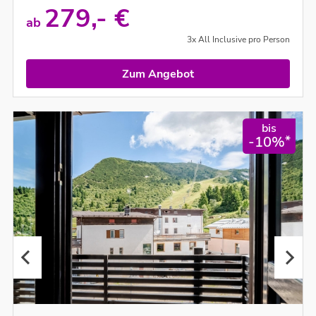
279,- €
ab
3x All Inclusive pro Person
Zum Angebot
bis
*
-10%