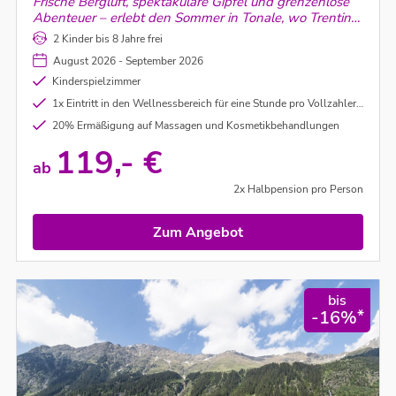
Frische Bergluft, spektakuläre Gipfel und grenzenlose
Abenteuer – erlebt den Sommer in Tonale, wo Trentino
am schönsten ist!
2 Kinder bis 8 Jahre frei
August 2026 - September 2026
Kinderspielzimmer
1x Eintritt in den Wellnessbereich für eine Stunde pro Vollzahler und Aufenthalt
20% Ermäßigung auf Massagen und Kosmetikbehandlungen
119,- €
ab
2x Halbpension pro Person
Zum Angebot
bis
*
-16%