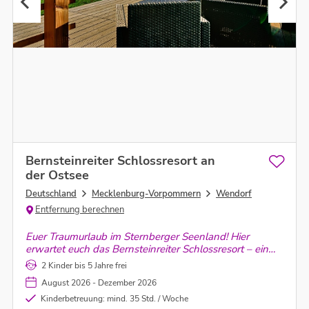
Bernsteinreiter Schlossresort an
der Ostsee
Deutschland
Mecklenburg-Vorpommern
Wendorf
Entfernung berechnen
Euer Traumurlaub im Sternberger Seenland! Hier
erwartet euch das Bernsteinreiter Schlossresort – ein
Erlebnisreiterhof für die ganze Familie und besonders
2 Kinder bis 5 Jahre frei
für Pferdefreunde.
August 2026 - Dezember 2026
Kinderbetreuung: mind. 35 Std. / Woche