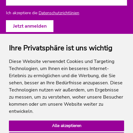
Ich akzeptiere die
Datenschutzrichtlinien
Ihre Privatsphäre ist uns wichtig
ich-will-familienurlaub
Diese Website verwendet Cookies und Targeting
Technologien, um Ihnen ein besseres Internet-
Rechtliches
Erlebnis zu ermöglichen und die Werbung, die Sie
sehen, besser an Ihre Bedürfnisse anzupassen. Diese
Technologien nutzen wir außerdem, um Ergebnisse
zu messen, um zu verstehen, woher unsere Besucher
* Die Ersparnis bezieht sich auf die aktuellen Listenpreise der Hotels, bei Paketangeboten
kommen oder um unsere Website weiter zu
auf die Summe der Preise der Einzelleistungen.
**Streichpreise beziehen sich auf die ursprünglichen Preise des Reiseveranstalters.
entwickeln.
Alle akzeptieren