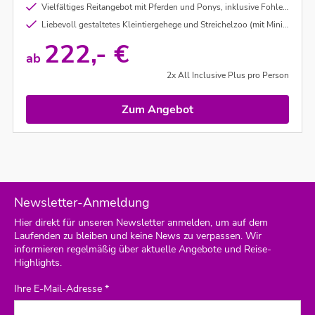
Vielfältiges Reitangebot mit Pferden und Ponys, inklusive Fohlen und UNESCO-Kulturerbe Trakehner Pferdezucht
Liebevoll gestaltetes Kleintiergehege und Streichelzoo (mit Minischweine, Ziegen, Hasen, Lamas, Kälber uvm.) und aufregende Abenteuerspielwelten
222,- €
ab
2x All Inclusive Plus pro Person
Zum Angebot
Newsletter-Anmeldung
Hier direkt für unseren Newsletter anmelden, um auf dem
Laufenden zu bleiben und keine News zu verpassen. Wir
informieren regelmäßig über aktuelle Angebote und Reise-
Highlights.
Ihre E-Mail-Adresse *