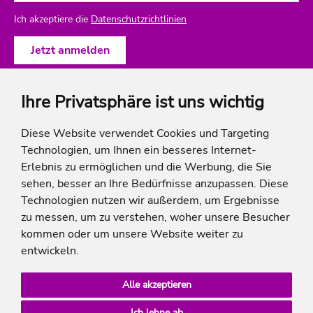
Ich akzeptiere die
Datenschutzrichtlinien
Ihre Privatsphäre ist uns wichtig
ich-will-familienurlaub
Diese Website verwendet Cookies und Targeting
Technologien, um Ihnen ein besseres Internet-
Rechtliches
Erlebnis zu ermöglichen und die Werbung, die Sie
sehen, besser an Ihre Bedürfnisse anzupassen. Diese
Technologien nutzen wir außerdem, um Ergebnisse
zu messen, um zu verstehen, woher unsere Besucher
* Die Ersparnis bezieht sich auf die aktuellen Listenpreise der Hotels, bei Paketangeboten
kommen oder um unsere Website weiter zu
auf die Summe der Preise der Einzelleistungen.
**Streichpreise beziehen sich auf die ursprünglichen Preise des Reiseveranstalters.
entwickeln.
Alle akzeptieren
Ich lehne ab