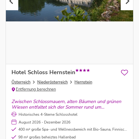
Hotel Schloss Hernstein
Österreich
Niederösterreich
Hernstein
Entfernung berechnen
Zwischen Schlossmauern, alten Bäumen und grünen
Wiesen entfaltet sich der Sommer rund um
Schlosshotel Hernstein. Ein Ort für ruhige Auszeiten im
Historisches 4-Sterne Schlosshotel
Herzen des Wienerwald.
August 2026 - Dezember 2026
400 m² große Spa- und Wellnessbereich mit Bio-Sauna, Finnischer Sauna, Dampfbad und Ruhebereich
98 m² großes beheiztes Hallenbad