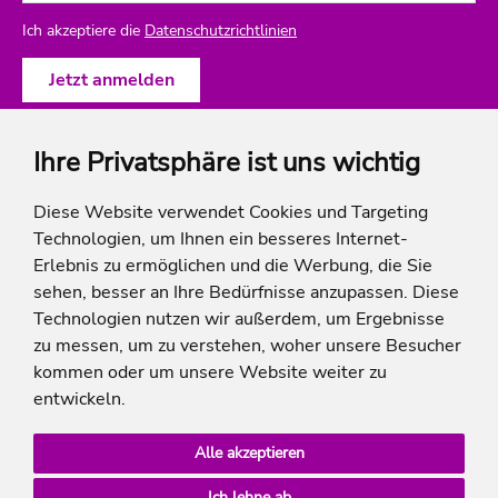
Ich akzeptiere die
Datenschutzrichtlinien
Ihre Privatsphäre ist uns wichtig
ich-will-familienurlaub
Diese Website verwendet Cookies und Targeting
Technologien, um Ihnen ein besseres Internet-
Rechtliches
Erlebnis zu ermöglichen und die Werbung, die Sie
sehen, besser an Ihre Bedürfnisse anzupassen. Diese
Technologien nutzen wir außerdem, um Ergebnisse
zu messen, um zu verstehen, woher unsere Besucher
* Die Ersparnis bezieht sich auf die aktuellen Listenpreise der Hotels, bei Paketangeboten
kommen oder um unsere Website weiter zu
auf die Summe der Preise der Einzelleistungen.
**Streichpreise beziehen sich auf die ursprünglichen Preise des Reiseveranstalters.
entwickeln.
Alle akzeptieren
Ich lehne ab