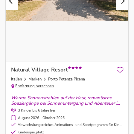
Natural Village Resort
Italien
Marken
Porto Potenza Picena
Entfernung berechnen
Warme Sonnenstrahlen auf der Haut, romantische
Spaziergänge bei Sonnenuntergang und Abenteuer im
erfrischenden Nass – Eure Auszeit im Natural Village
3 Kinder bis 6 Jahre frei
Resort!
August 2026 - Oktober 2026
Abwechslungsreiches Animations- und Sportprogramm für Kinder und Erwachsene
Kinderspielplatz