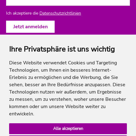
Ich akzeptiere die
Datenschutzrichtlinien
Ihre Privatsphäre ist uns wichtig
ich-will-familienurlaub
Diese Website verwendet Cookies und Targeting
Technologien, um Ihnen ein besseres Internet-
Rechtliches
Erlebnis zu ermöglichen und die Werbung, die Sie
sehen, besser an Ihre Bedürfnisse anzupassen. Diese
Technologien nutzen wir außerdem, um Ergebnisse
zu messen, um zu verstehen, woher unsere Besucher
* Die Ersparnis bezieht sich auf die aktuellen Listenpreise der Hotels, bei Paketangeboten
kommen oder um unsere Website weiter zu
auf die Summe der Preise der Einzelleistungen.
**Streichpreise beziehen sich auf die ursprünglichen Preise des Reiseveranstalters.
entwickeln.
Alle akzeptieren