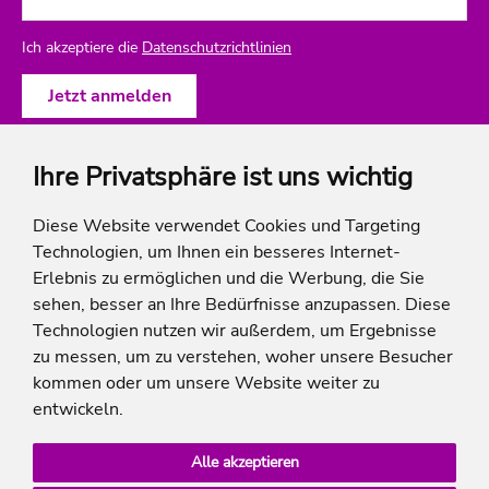
Ich akzeptiere die
Datenschutzrichtlinien
Ihre Privatsphäre ist uns wichtig
ich-will-familienurlaub
Diese Website verwendet Cookies und Targeting
Technologien, um Ihnen ein besseres Internet-
Rechtliches
Erlebnis zu ermöglichen und die Werbung, die Sie
sehen, besser an Ihre Bedürfnisse anzupassen. Diese
Technologien nutzen wir außerdem, um Ergebnisse
zu messen, um zu verstehen, woher unsere Besucher
* Die Ersparnis bezieht sich auf die aktuellen Listenpreise der Hotels, bei Paketangeboten
kommen oder um unsere Website weiter zu
auf die Summe der Preise der Einzelleistungen.
**Streichpreise beziehen sich auf die ursprünglichen Preise des Reiseveranstalters.
entwickeln.
Alle akzeptieren