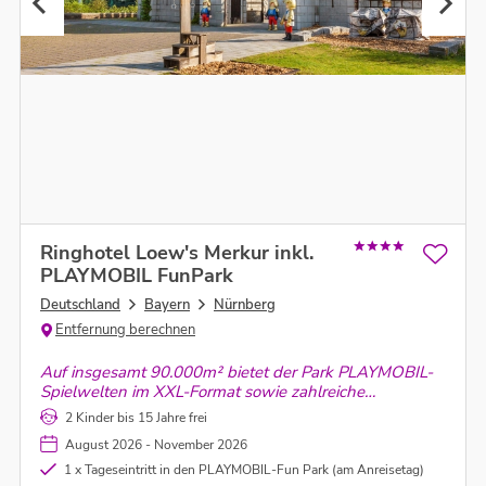
Ringhotel Loew's Merkur inkl.
PLAYMOBIL FunPark
Deutschland
Bayern
Nürnberg
Entfernung berechnen
Auf insgesamt 90.000m² bietet der Park PLAYMOBIL-
Spielwelten im XXL-Format sowie zahlreiche
Aktivspielplätze, Kletter- und Balanciermöglichkeiten.
2 Kinder bis 15 Jahre frei
Es ist seit mehr als 20 Jahren ein beliebtes Ausflugsziel
August 2026 - November 2026
für Familien mit Kindern.
1 x Tageseintritt in den PLAYMOBIL-Fun Park (am Anreisetag)