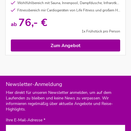
Wohlfühlbereich mit Sauna, Innenpool, Dampfdusche, Infrarotkabine und medi stream spa - Massageliege
Fitnessbereich mir Cardiogeräten von Life Fitness und großem Hantelrack
76,- €
ab
1x Frühstück pro Person
Zum Angebot
Newsletter-Anmeldung
Hier direkt für unseren Newsletter anmelden, um auf dem
Laufenden zu bleiben und keine News zu verpassen. Wir
informieren regelmäßig über aktuelle Angebote und Reise-
Highlights.
Ihre E-Mail-Adresse *