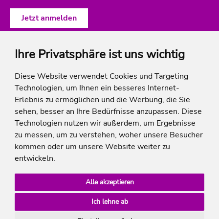
Ihre Privatsphäre ist uns wichtig
ich-will-familienurlaub
Diese Website verwendet Cookies und Targeting
Technologien, um Ihnen ein besseres Internet-
Rechtliches
Erlebnis zu ermöglichen und die Werbung, die Sie
sehen, besser an Ihre Bedürfnisse anzupassen. Diese
Technologien nutzen wir außerdem, um Ergebnisse
zu messen, um zu verstehen, woher unsere Besucher
* Die Ersparnis bezieht sich auf die aktuellen Listenpreise der Hotels, bei Paketangeboten
kommen oder um unsere Website weiter zu
auf die Summe der Preise der Einzelleistungen.
**Streichpreise beziehen sich auf die ursprünglichen Preise des Reiseveranstalters.
entwickeln.
Alle akzeptieren
Ich lehne ab