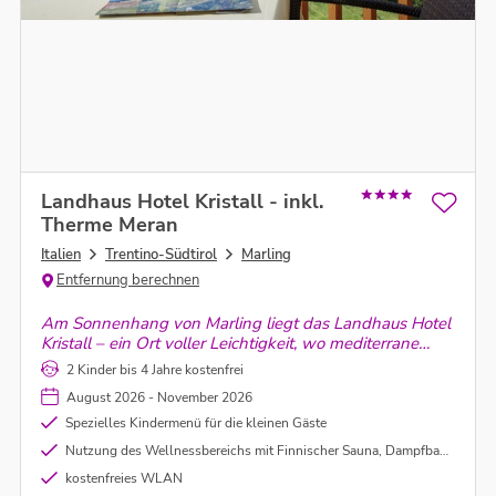
Landhaus Hotel Kristall - inkl.
Therme Meran
Italien
Trentino-Südtirol
Marling
Entfernung berechnen
Am Sonnenhang von Marling liegt das Landhaus Hotel
Kristall – ein Ort voller Leichtigkeit, wo mediterrane
Landschaft und alpine Bergwelt unvergessliche
2 Kinder bis 4 Jahre kostenfrei
Augenblicke schenken.
August 2026 - November 2026
Spezielles Kindermenü für die kleinen Gäste
Nutzung des Wellnessbereichs mit Finnischer Sauna, Dampfbad und Außenpool
kostenfreies WLAN