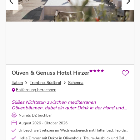
Oliven & Genuss Hotel Hirzer
Italien
Trentino-Südtirol
Schenna
Entfernung berechnen
Süßes Nichtstun zwischen mediterranen
Olivenbäumen, dabei ein guter Drink in der Hand und
das Gefühl, dass das Leben einfach nur schön ist. Es ist
Nur als DZ buchbar
genau diese unbeschwerte Lebensart, der man im
August 2026 - Oktober 2026
Oliven- & Genusshotel Hirzer täglich begegnet.
Unbeschwert relaxen im Wellnessbereich mit Hallenbad, Tepidarium, finnischer Sauna und Infrarotsauna
Helle Zimmer mit Dekor in Olivenholz, Traum-Ausblick und Balkon