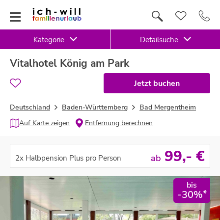
Kategorie
Detailsuche
Vitalhotel König am Park
Jetzt buchen
Deutschland
Baden-Württemberg
Bad Mergentheim
Auf Karte zeigen
Entfernung berechnen
99
,- €
ab
2x Halbpension Plus pro Person
bis
*
-30%