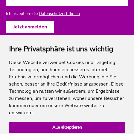
Ich akzeptiere die
Datenschutzrichtlinien
Ihre Privatsphäre ist uns wichtig
ich-will-familienurlaub
Diese Website verwendet Cookies und Targeting
Technologien, um Ihnen ein besseres Internet-
Rechtliches
Erlebnis zu ermöglichen und die Werbung, die Sie
sehen, besser an Ihre Bedürfnisse anzupassen. Diese
Technologien nutzen wir außerdem, um Ergebnisse
zu messen, um zu verstehen, woher unsere Besucher
* Die Ersparnis bezieht sich auf die aktuellen Listenpreise der Hotels, bei Paketangeboten
kommen oder um unsere Website weiter zu
auf die Summe der Preise der Einzelleistungen.
**Streichpreise beziehen sich auf die ursprünglichen Preise des Reiseveranstalters.
entwickeln.
Alle akzeptieren