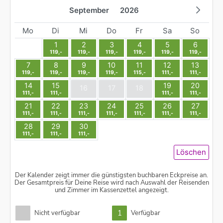
September
2026
Mo
Di
Mi
Do
Fr
Sa
So
1
2
3
4
5
6
119,-
119,-
119,-
119,-
119,-
119,-
7
8
9
10
11
12
13
119,-
119,-
119,-
119,-
115,-
111,-
111,-
14
15
19
20
16
17
18
111,-
111,-
111,-
111,-
21
22
23
24
25
26
27
111,-
111,-
111,-
111,-
111,-
111,-
111,-
28
29
30
111,-
111,-
111,-
Löschen
Der Kalender zeigt immer die günstigsten buchbaren Eckpreise an.
Der Gesamtpreis für Deine Reise wird nach Auswahl der Reisenden
und Zimmer im Kassenzettel angezeigt.
1
Nicht verfügbar
Verfügbar