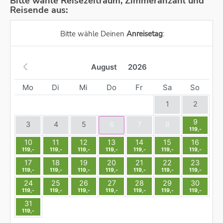
Bitte wähle Reisezeitraum, Zimmeranzahl und
Reisende aus:
Bitte wähle Deinen
Anreisetag
:
August
2026
Mo
Di
Mi
Do
Fr
Sa
So
1
2
9
3
4
5
6
7
8
119,-
10
11
12
13
14
15
16
119,-
119,-
119,-
119,-
119,-
119,-
119,-
17
18
19
20
21
22
23
119,-
119,-
119,-
119,-
119,-
119,-
119,-
24
25
26
27
28
29
30
119,-
119,-
119,-
119,-
119,-
119,-
119,-
31
119,-