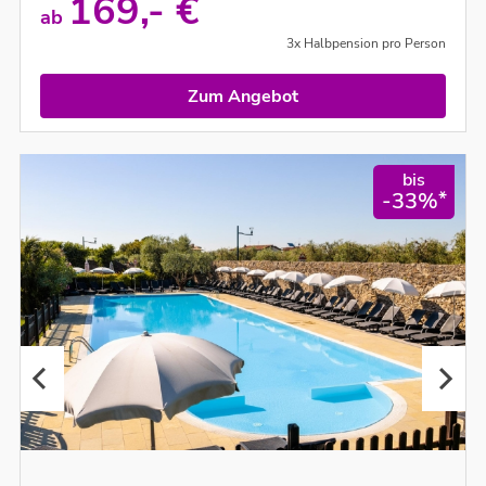
169,- €
ab
3x Halbpension pro Person
Zum Angebot
bis
*
-33%