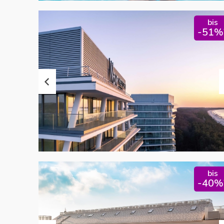
bis
-51%
bis
-40%