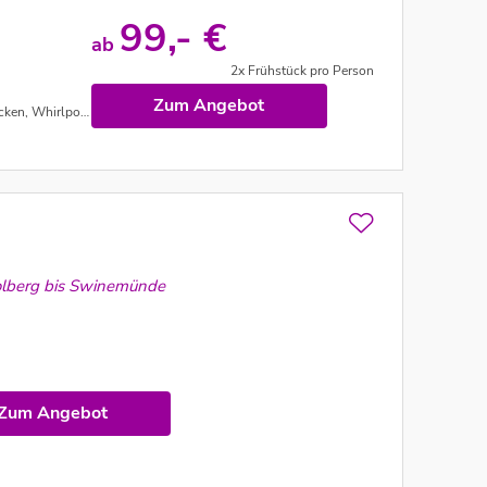
99,- €
ab
2x Frühstück pro Person
Zum Angebot
ool, Saunen uvm.
olberg bis Swinemünde
Zum Angebot