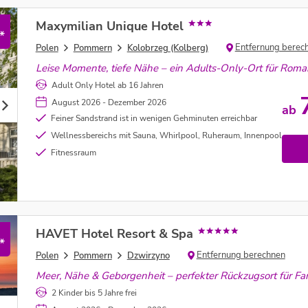
Maxymilian Unique Hotel
*
Entfernung berec
Polen
Pommern
Kolobrzeg (Kolberg)
Leise Momente, tiefe Nähe – ein Adults-Only-Ort für Roma
Adult Only Hotel ab 16 Jahren
August 2026 - Dezember 2026
ab
Feiner Sandstrand ist in wenigen Gehminuten erreichbar
Wellnessbereichs mit Sauna, Whirlpool, Ruheraum, Innenpool
Fitnessraum
HAVET Hotel Resort & Spa
*
Entfernung berechnen
Polen
Pommern
Dzwirzyno
Meer, Nähe & Geborgenheit – perfekter Rückzugsort für Fam
2 Kinder bis 5 Jahre frei