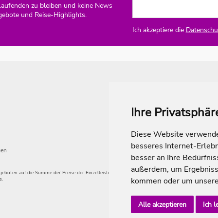
Laufenden zu bleiben und keine News
gebote und Reise-Highlights.
Ich akzeptiere die
Datenschut
Ihre Privatsphär
Diese Website verwendet
besseres Internet-Erleb
gen
besser an Ihre Bedürfni
außerdem, um Ergebniss
angeboten auf die Summe der Preise der Einzelleistungen.
s.
kommen oder um unsere 
Alle akzeptieren
Ich l