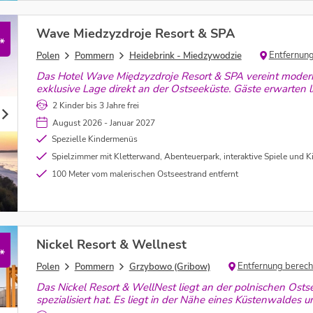
Wave Miedzyzdroje Resort & SPA
*
Entfernun
Polen
Pommern
Heidebrink - Miedzywodzie
Das Hotel Wave Międzyzdroje Resort & SPA vereint modern
exklusive Lage direkt an der Ostseeküste. Gäste erwarten l
Bereich und vielfältige Freizeitmöglichkeiten.
2 Kinder bis 3 Jahre frei
August 2026 - Januar 2027
Spezielle Kindermenüs
Spielzimmer mit Kletterwand, Abenteuerpark, interaktive Spiele und Kinderspiel
100 Meter vom malerischen Ostseestrand entfernt
Nickel Resort & Wellnest
*
Entfernung berec
Polen
Pommern
Grzybowo (Gribow)
Das Nickel Resort & WellNest liegt an der polnischen Osts
spezialisiert hat. Es liegt in der Nähe eines Küstenwaldes
mit Wasseranwendungen, Saunen, Fitness uvm.