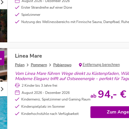
August 2026 - Dezember 2026
Erster Strandreihe auf einer Düne
Spielzimmer
Nutzung des Wellnessbereichs mit Finnische Sauna, Dampfbad, Ruheraum, Caldarium, Salzgrotte 
Linea Mare
*
Entfernung berechnen
Polen
Pommern
Pobierowo
Vom Linea Mare führen Wege direkt zu Küstenpfaden, Wäl
Moderne Eleganz trifft auf Ostseeenergie – perfekt für Tag
2 Kinder bis 3 Jahre frei
94,- €
August 2026 - Dezember 2026
ab
Kindermenü, Spielzimmer und Gaming Raum
Kinderspielplatz im Sommer
Zum Ange
Kinderhochstühle nach Verfügbarkeit