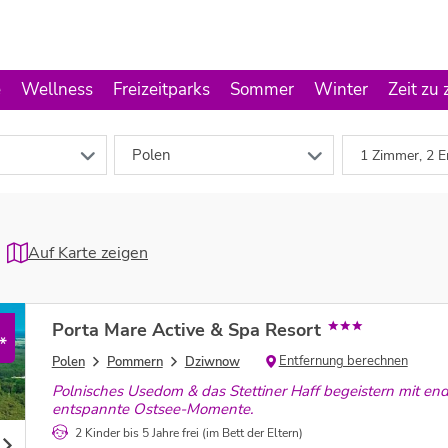
e
Wellness
Freizeitparks
Sommer
Winter
Zeit zu 
Polen
1 Zimmer, 2 E
Auf Karte zeigen
Porta Mare Active & Spa Resort
*
Entfernung berechnen
Polen
Pommern
Dziwnow
Polnisches Usedom & das Stettiner Haff begeistern mit en
entspannte Ostsee-Momente.
2 Kinder bis 5 Jahre frei (im Bett der Eltern)