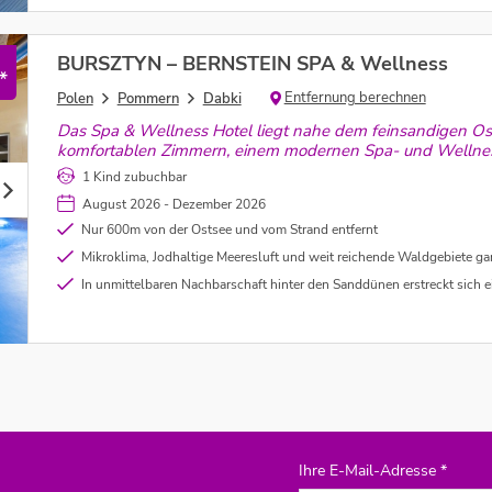
BURSZTYN – BERNSTEIN SPA & Wellness
*
Entfernung berechnen
Polen
Pommern
Dabki
Das Spa & Wellness Hotel liegt nahe dem feinsandigen Os
komfortablen Zimmern, einem modernen Spa- und Wellness
Freizeitmöglichkeiten.
1 Kind zubuchbar
August 2026 - Dezember 2026
Nur 600m von der Ostsee und vom Strand entfernt
Mikroklima, Jodhaltige Meeresluft und weit reichende Waldgebiete garantieren einen erholsamen und g
In unmittelbaren Nachbarschaft hinter den Sanddünen erstreckt sich ein breiter und fe
Ihre E-Mail-Adresse *