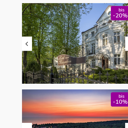
bis
-20%
bis
-10%