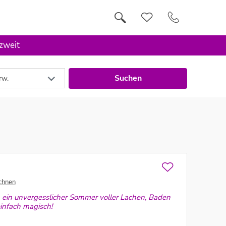
 zweit
Suchen
rw.
chnen
ch ein unvergesslicher Sommer voller Lachen, Baden
einfach magisch!