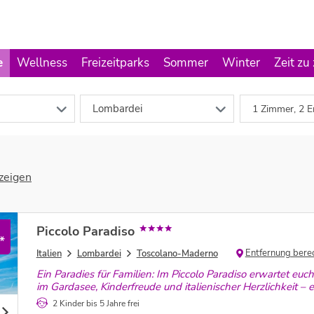
e
Wellness
Freizeitparks
Sommer
Winter
Zeit zu
Lombardei
1 Zimmer, 2 E
zeigen
Piccolo Paradiso
*
Entfernung bere
Italien
Lombardei
Toscolano-Maderno
Ein Paradies für Familien: Im Piccolo Paradiso erwartet eu
im Gardasee, Kinderfreude und italienischer Herzlichkeit – 
2 Kinder bis 5 Jahre frei