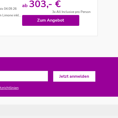
303,- €
ab
bis 04.09.26
3x All Inclusive pro Person
Nächten Aufenthalt)
Zum Angebot
zrichtlinien