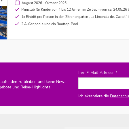
August 2026 - Oktober 2026
Miniclub für Kinder von 4 bis 12 Jahren im Zeitraum von ca. 24.05.26 
1x Eintritt pro Person in den Zitronengarten „La Limonaia del Castel“ in Limone inklusive (ab 7 
2 Außenpools und ein Rooftop-Pool
Ihre E-Mail-Adresse *
Laufenden zu bleiben und keine News
gebote und Reise-Highlights.
Ich akzeptiere die
Datenschut