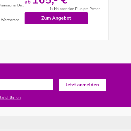
165,- €
ab
becken, Schneegrotte uvm.
1x Halbpension Plus pro Person
Zum Angebot
 nach Verfügbarkeit
zrichtlinien