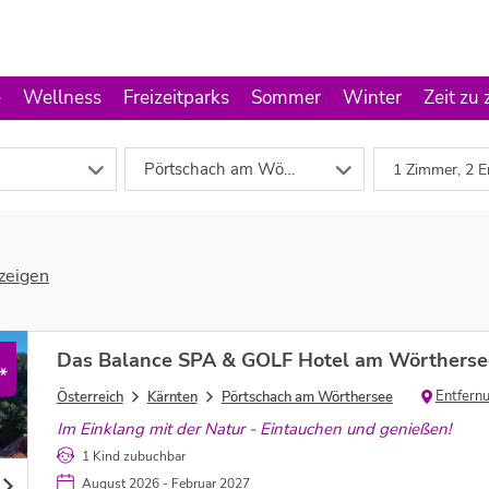
e
Wellness
Freizeitparks
Sommer
Winter
Zeit zu 
Pörtschach am Wörthersee
1 Zimmer, 2 E
zeigen
Das Balance SPA & GOLF Hotel am Wörtherse
*
Entfern
Österreich
Kärnten
Pörtschach am Wörthersee
Im Einklang mit der Natur - Eintauchen und genießen!
1 Kind zubuchbar
August 2026 - Februar 2027