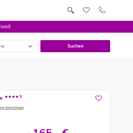
zweit
Suchen
rw.
S
e
ung berechnen