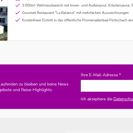
3.000m² Wellnessbereich mit Innen- und Außenpool, Kräutersauna, Steinsauna, Dampfbad, Infrarotkabine, Erlebnissauna, Salzwasser
Gourmet Restaurant "La Balance" mit mehrfachen Auszeichnungen
Kostenfreier Eintritt in das öffentliche Promenadenbad Pörtschach am Wörthersee mit Shuttle Service -
Ihre E-Mail-Adresse *
Laufenden zu bleiben und keine News
gebote und Reise-Highlights.
Ich akzeptiere die
Datenschut