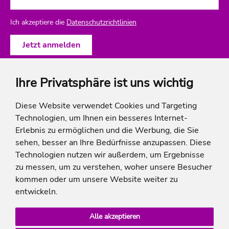
Ich akzeptiere die
Datenschutzrichtlinien
Ihre Privatsphäre ist uns wichtig
ich-will-familienurlaub
Diese Website verwendet Cookies und Targeting
Technologien, um Ihnen ein besseres Internet-
Rechtliches
Erlebnis zu ermöglichen und die Werbung, die Sie
sehen, besser an Ihre Bedürfnisse anzupassen. Diese
Technologien nutzen wir außerdem, um Ergebnisse
zu messen, um zu verstehen, woher unsere Besucher
* Die Ersparnis bezieht sich auf die aktuellen Listenpreise der Hotels, bei Paketangeboten
kommen oder um unsere Website weiter zu
auf die Summe der Preise der Einzelleistungen.
**Streichpreise beziehen sich auf die ursprünglichen Preise des Reiseveranstalters.
entwickeln.
Alle akzeptieren