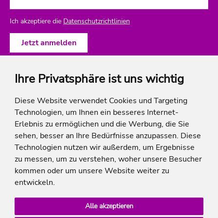
Ich akzeptiere die
Datenschutzrichtlinien
Ihre Privatsphäre ist uns wichtig
ich-will-familienurlaub
Diese Website verwendet Cookies und Targeting
Technologien, um Ihnen ein besseres Internet-
Rechtliches
Erlebnis zu ermöglichen und die Werbung, die Sie
sehen, besser an Ihre Bedürfnisse anzupassen. Diese
Technologien nutzen wir außerdem, um Ergebnisse
zu messen, um zu verstehen, woher unsere Besucher
* Die Ersparnis bezieht sich auf die aktuellen Listenpreise der Hotels, bei Paketangeboten
kommen oder um unsere Website weiter zu
auf die Summe der Preise der Einzelleistungen.
**Streichpreise beziehen sich auf die ursprünglichen Preise des Reiseveranstalters.
entwickeln.
Alle akzeptieren