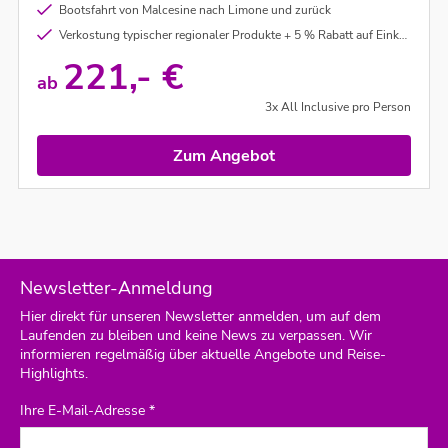
Bootsfahrt von Malcesine nach Limone und zurück
Verkostung typischer regionaler Produkte + 5 % Rabatt auf Einkäufe im Duchi’s Shop
221,- €
ab
3x All Inclusive pro Person
Zum Angebot
Newsletter-Anmeldung
Hier direkt für unseren Newsletter anmelden, um auf dem
Laufenden zu bleiben und keine News zu verpassen. Wir
informieren regelmäßig über aktuelle Angebote und Reise-
Highlights.
Ihre E-Mail-Adresse *