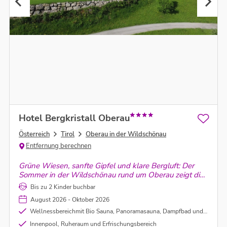
Hotel Bergkristall Oberau
Österreich
Tirol
Oberau in der Wildschönau
Entfernung berechnen
Grüne Wiesen, sanfte Gipfel und klare Bergluft: Der
Sommer in der Wildschönau rund um Oberau zeigt die
Alpen von ihrer ruhigen und ursprünglichen Seite.
Bis zu 2 Kinder buchbar
August 2026 - Oktober 2026
Wellnessbereichmit Bio Sauna, Panoramasauna, Dampfbad und Infrarotkabine
Innenpool, Ruheraum und Erfrischungsbereich