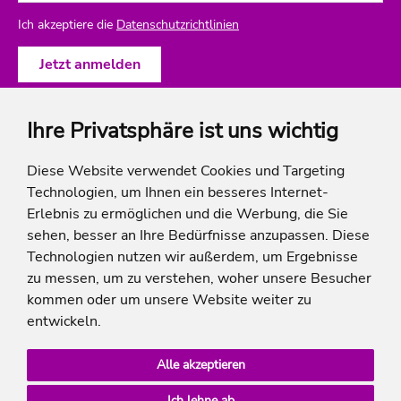
Ich akzeptiere die
Datenschutzrichtlinien
Ihre Privatsphäre ist uns wichtig
ich-will-familienurlaub
Diese Website verwendet Cookies und Targeting
Technologien, um Ihnen ein besseres Internet-
Rechtliches
Erlebnis zu ermöglichen und die Werbung, die Sie
sehen, besser an Ihre Bedürfnisse anzupassen. Diese
Technologien nutzen wir außerdem, um Ergebnisse
zu messen, um zu verstehen, woher unsere Besucher
* Die Ersparnis bezieht sich auf die aktuellen Listenpreise der Hotels, bei Paketangeboten
kommen oder um unsere Website weiter zu
auf die Summe der Preise der Einzelleistungen.
**Streichpreise beziehen sich auf die ursprünglichen Preise des Reiseveranstalters.
entwickeln.
Alle akzeptieren
Ich lehne ab