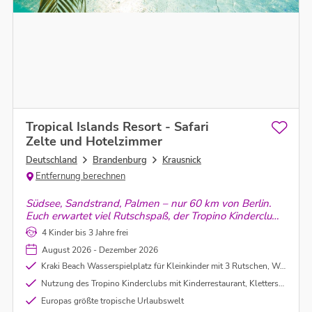
Tropical Islands Resort - Safari
Zelte und Hotelzimmer
Deutschland
Brandenburg
Krausnick
Entfernung berechnen
Südsee, Sandstrand, Palmen – nur 60 km von Berlin.
Euch erwartet viel Rutschspaß, der Tropino Kinderclub,
die Erlebnislandschaft und noch vieles mehr
4 Kinder bis 3 Jahre frei
August 2026 - Dezember 2026
Kraki Beach Wasserspielplatz für Kleinkinder mit 3 Rutschen, Wasserfall und viele weitere Wasserkleinattraktionen
Nutzung des Tropino Kinderclubs mit Kinderrestaurant, Kletterspielanlage mit Softball-Bereich, Mini Cars, ferngesteuerten Booten, und Air Hockey Tischen
Europas größte tropische Urlaubswelt