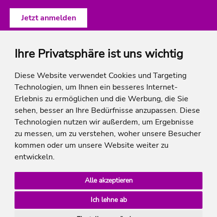
Ihre Privatsphäre ist uns wichtig
ich-will-familienurlaub
Diese Website verwendet Cookies und Targeting
Technologien, um Ihnen ein besseres Internet-
Rechtliches
Erlebnis zu ermöglichen und die Werbung, die Sie
sehen, besser an Ihre Bedürfnisse anzupassen. Diese
Technologien nutzen wir außerdem, um Ergebnisse
zu messen, um zu verstehen, woher unsere Besucher
* Die Ersparnis bezieht sich auf die aktuellen Listenpreise der Hotels, bei Paketangeboten
kommen oder um unsere Website weiter zu
auf die Summe der Preise der Einzelleistungen.
**Streichpreise beziehen sich auf die ursprünglichen Preise des Reiseveranstalters.
entwickeln.
Alle akzeptieren
Ich lehne ab