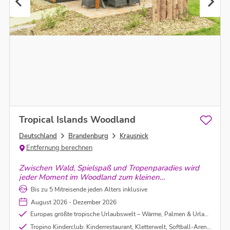
Tropical Islands Woodland
Deutschland
Brandenburg
Krausnick
Entfernung berechnen
Zwischen Wald, Spielspaß und Tropenparadies wird
jeder Moment im Woodland zum kleinen
Familienabenteuer - Erkunden, entspannen, entdecken
Bis zu 5 Mitreisende jeden Alters inklusive
August 2026 - Dezember 2026
Europas größte tropische Urlaubswelt – Wärme, Palmen & Urlaubsfeeling das ganze Jahr
Tropino Kinderclub: Kinderrestaurant, Kletterwelt, Softball-Arena, XXL-Legosteine, Mini Cars & vieles mehr