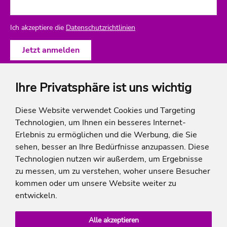
Ich akzeptiere die
Datenschutzrichtlinien
Ihre Privatsphäre ist uns wichtig
ich-will-familienurlaub
Diese Website verwendet Cookies und Targeting
Technologien, um Ihnen ein besseres Internet-
Rechtliches
Erlebnis zu ermöglichen und die Werbung, die Sie
sehen, besser an Ihre Bedürfnisse anzupassen. Diese
Technologien nutzen wir außerdem, um Ergebnisse
zu messen, um zu verstehen, woher unsere Besucher
* Die Ersparnis bezieht sich auf die aktuellen Listenpreise der Hotels, bei Paketangeboten
kommen oder um unsere Website weiter zu
auf die Summe der Preise der Einzelleistungen.
**Streichpreise beziehen sich auf die ursprünglichen Preise des Reiseveranstalters.
entwickeln.
Alle akzeptieren