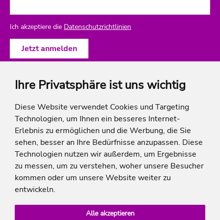
Ich akzeptiere die
Datenschutzrichtlinien
Ihre Privatsphäre ist uns wichtig
ich-will-familienurlaub
Diese Website verwendet Cookies und Targeting
Technologien, um Ihnen ein besseres Internet-
Rechtliches
Erlebnis zu ermöglichen und die Werbung, die Sie
sehen, besser an Ihre Bedürfnisse anzupassen. Diese
Technologien nutzen wir außerdem, um Ergebnisse
zu messen, um zu verstehen, woher unsere Besucher
* Die Ersparnis bezieht sich auf die aktuellen Listenpreise der Hotels, bei Paketangeboten
kommen oder um unsere Website weiter zu
auf die Summe der Preise der Einzelleistungen.
**Streichpreise beziehen sich auf die ursprünglichen Preise des Reiseveranstalters.
entwickeln.
Alle akzeptieren