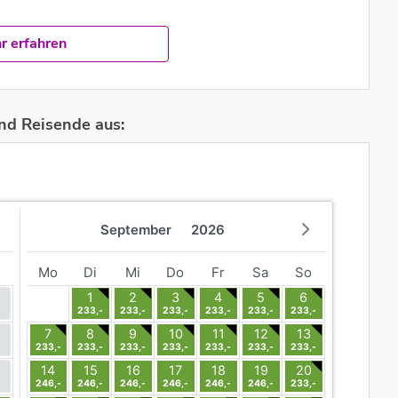
r erfahren
nd Reisende aus:
September
2026
Mo
Di
Mi
Do
Fr
Sa
So
1
2
3
4
5
6
233,-
233,-
233,-
233,-
233,-
233,-
7
8
9
10
11
12
13
233,-
233,-
233,-
233,-
233,-
233,-
233,-
14
15
16
17
18
19
20
246,-
246,-
246,-
246,-
246,-
246,-
233,-