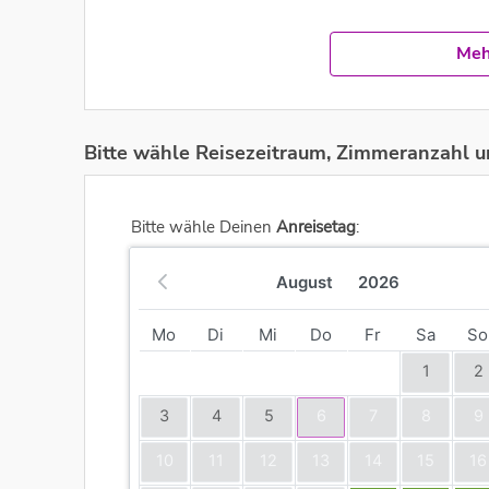
Meh
Bitte wähle Reisezeitraum, Zimmeranzahl u
Bitte wähle Deinen
Anreisetag
:
August
2026
Mo
Di
Mi
Do
Fr
Sa
So
1
2
3
4
5
6
7
8
9
10
11
12
13
14
15
16