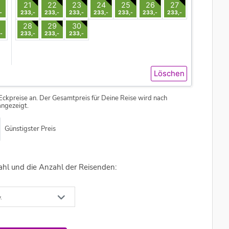
21
22
23
24
25
26
27
-
233,-
233,-
233,-
233,-
233,-
233,-
233,-
28
29
30
-
233,-
233,-
233,-
Löschen
Eckpreise an. Der Gesamtpreis für Deine Reise wird nach
ngezeigt.
Günstigster Preis
ahl und die Anzahl der Reisenden:
.