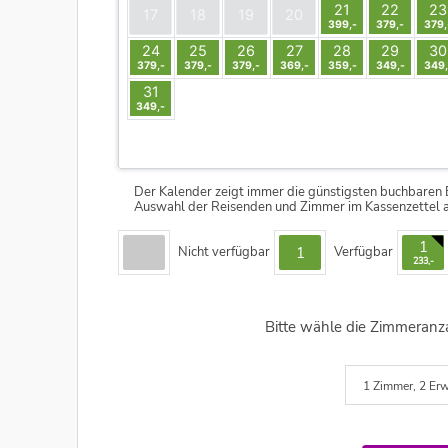
21
22
23
17
18
19
20
399,-
379,-
379,
24
25
26
27
28
29
30
379,-
379,-
379,-
369,-
359,-
349,-
349,
31
349,-
Der Kalender zeigt immer die günstigsten buchbaren 
Auswahl der Reisenden und Zimmer im Kassenzettel a
1
1
Nicht verfügbar
Verfügbar
233,-
Bitte wähle die Zimmeranz
1 Zimmer, 2 Erw