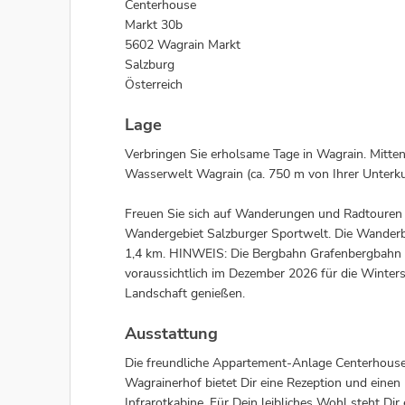
Centerhouse
Markt 30b
5602 Wagrain Markt
Salzburg
Österreich
Lage
Verbringen Sie erholsame Tage in Wagrain. Mitten
Wasserwelt Wagrain (ca. 750 m von Ihrer Unterkun
Freuen Sie sich auf Wanderungen und Radtouren d
Wandergebiet Salzburger Sportwelt. Die Wanderbus
1,4 km. HINWEIS: Die Bergbahn Grafenbergbahn (
voraussichtlich im Dezember 2026 für die Winters
Landschaft genießen.
Ausstattung
Die freundliche Appartement-Anlage Centerhouse
Wagrainerhof bietet Dir eine Rezeption und eine
Infrarotkabine. Für Dein leibliches Wohl steht Di