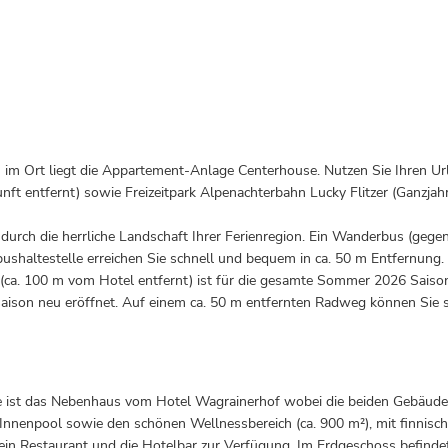
 im Ort liegt die Appartement-Anlage Centerhouse. Nutzen Sie Ihren Ur
ft entfernt) sowie Freizeitpark Alpenachterbahn Lucky Flitzer (Ganzjahr
urch die herrliche Landschaft Ihrer Ferienregion. Ein Wanderbus (gege
haltestelle erreichen Sie schnell und bequem in ca. 50 m Entfernung. 
ca. 100 m vom Hotel entfernt) ist für die gesamte Sommer 2026 Sais
aison neu eröffnet. Auf einem ca. 50 m entfernten Radweg können Sie sic
 ist das Nebenhaus vom Hotel Wagrainerhof wobei die beiden Gebäude c
n Innenpool sowie den schönen Wellnessbereich (ca. 900 m²), mit finnis
r ein Restaurant und die Hotelbar zur Verfügung. Im Erdgeschoss befinde