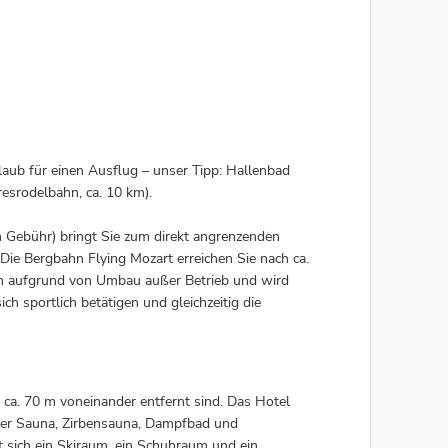
laub für einen Ausflug – unser Tipp: Hallenbad
esrodelbahn, ca. 10 km).
n Gebühr) bringt Sie zum direkt angrenzenden
Die Bergbahn Flying Mozart erreichen Sie nach ca.
on aufgrund von Umbau außer Betrieb und wird
h sportlich betätigen und gleichzeitig die
a. 70 m voneinander entfernt sind. Das Hotel
cher Sauna, Zirbensauna, Dampfbad und
t sich ein Skiraum, ein Schuhraum und ein