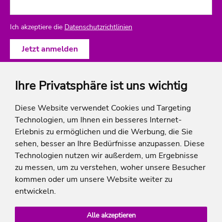
Ich akzeptiere die
Datenschutzrichtlinien
Ihre Privatsphäre ist uns wichtig
ich-will-familienurlaub
Diese Website verwendet Cookies und Targeting
Technologien, um Ihnen ein besseres Internet-
Rechtliches
Erlebnis zu ermöglichen und die Werbung, die Sie
sehen, besser an Ihre Bedürfnisse anzupassen. Diese
Technologien nutzen wir außerdem, um Ergebnisse
zu messen, um zu verstehen, woher unsere Besucher
* Die Ersparnis bezieht sich auf die aktuellen Listenpreise der Hotels, bei Paketangeboten
kommen oder um unsere Website weiter zu
auf die Summe der Preise der Einzelleistungen.
**Streichpreise beziehen sich auf die ursprünglichen Preise des Reiseveranstalters.
entwickeln.
Alle akzeptieren