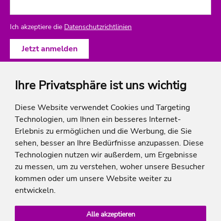
Ich akzeptiere die
Datenschutzrichtlinien
Ihre Privatsphäre ist uns wichtig
ich-will-familienurlaub
Diese Website verwendet Cookies und Targeting
Technologien, um Ihnen ein besseres Internet-
Rechtliches
Erlebnis zu ermöglichen und die Werbung, die Sie
sehen, besser an Ihre Bedürfnisse anzupassen. Diese
Technologien nutzen wir außerdem, um Ergebnisse
zu messen, um zu verstehen, woher unsere Besucher
* Die Ersparnis bezieht sich auf die aktuellen Listenpreise der Hotels, bei Paketangeboten
kommen oder um unsere Website weiter zu
auf die Summe der Preise der Einzelleistungen.
**Streichpreise beziehen sich auf die ursprünglichen Preise des Reiseveranstalters.
entwickeln.
Alle akzeptieren