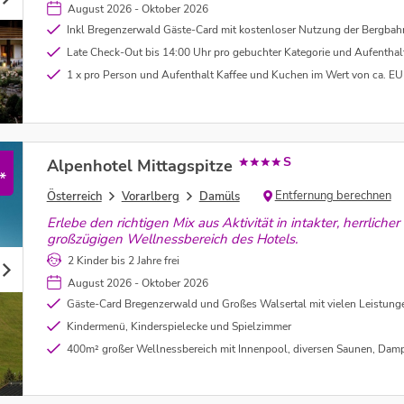
August 2026 - Oktober 2026
Inkl Bregenzerwald Gäste-Card mit kostenloser Nutzung der Bergbahnen, Eintritt in die Schwimmbäder uwv. - unter Vorbehalt (genauere Infos im Link
Late Check-Out bis 14:00 Uhr pro gebuchter Kategorie und Aufenthalt im Wert v
1 x pro Person und Aufenthalt Kaffee und Kuchen im Wert von ca. EU
S
Alpenhotel Mittagspitze
*
Entfernung berechnen
Österreich
Vorarlberg
Damüls
Erlebe den richtigen Mix aus Aktivität in intakter, herrlic
großzügigen Wellnessbereich des Hotels.
2 Kinder bis 2 Jahre frei
August 2026 - Oktober 2026
Gäste-Card Bregenzerwald und Großes Walsertal mit vielen Leistungen (wie zb 7 Bergbahnen, 7 Freibäder, öffentliche Verkehrsmittel) und Ermäßigun
Kindermenü, Kinderspielecke und Spielzimmer
400m² großer Wellnessbereich mit Innenpool, diversen Saunen, Dampfbad, Erlebnisdusche, 