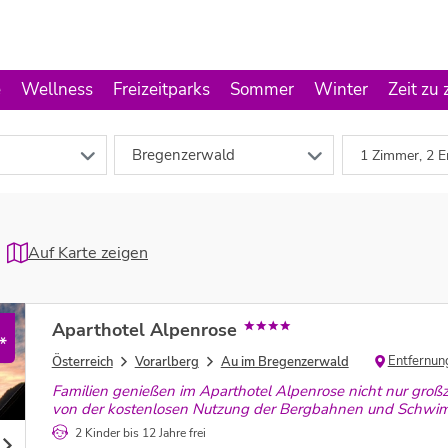
e
Wellness
Freizeitparks
Sommer
Winter
Zeit zu 
Bregenzerwald
1 Zimmer, 2 E
Auf Karte zeigen
Aparthotel Alpenrose
*
Entfernun
Österreich
Vorarlberg
Au im Bregenzerwald
Familien genießen im Aparthotel Alpenrose nicht nur groß
von der kostenlosen Nutzung der Bergbahnen und Schwi
2 Kinder bis 12 Jahre frei