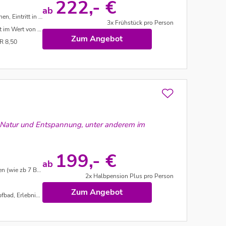
222,- €
ab
 unter dem Punkt "Leistungen")
3x Frühstück pro Person
on ca. EUR 45,00
Zum Angebot
R 8,50
her Natur und Entspannung, unter anderem im
199,- €
ab
gen, ab 3 Nächten Aufenthalt
2x Halbpension Plus pro Person
Zum Angebot
Kneippanlage uvm.