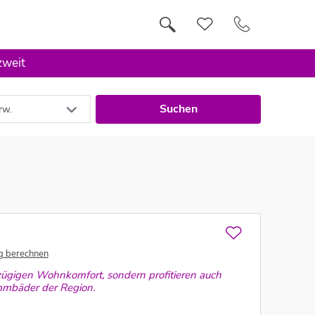
zweit
Suchen
rw.
g berechnen
zügigen Wohnkomfort, sondern profitieren auch
mmbäder der Region.