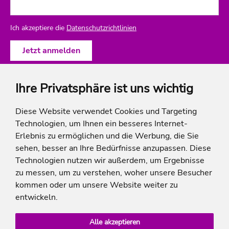
Ich akzeptiere die
Datenschutzrichtlinien
Ihre Privatsphäre ist uns wichtig
ich-will-familienurlaub
Diese Website verwendet Cookies und Targeting
Technologien, um Ihnen ein besseres Internet-
Rechtliches
Erlebnis zu ermöglichen und die Werbung, die Sie
sehen, besser an Ihre Bedürfnisse anzupassen. Diese
Technologien nutzen wir außerdem, um Ergebnisse
zu messen, um zu verstehen, woher unsere Besucher
* Die Ersparnis bezieht sich auf die aktuellen Listenpreise der Hotels, bei Paketangeboten
kommen oder um unsere Website weiter zu
auf die Summe der Preise der Einzelleistungen.
**Streichpreise beziehen sich auf die ursprünglichen Preise des Reiseveranstalters.
entwickeln.
Alle akzeptieren