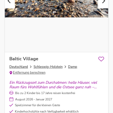
Baltic Village
Deutschland
Schleswig-Holstein
Damp
Entfernung berechnen
Ein Rückzugsort zum Durchatmen: helle Häuser, viel
Raum fürs Wohlfühlen und die Ostsee ganz nah –
ideal für gemeinsame Erinnerungen und Momente zu
Bis zu 2 Kinder bis 17 Jahre reisen kostenfrei
jeder Jahreszeit.
August 2026 - Januar 2027
Spielzimmer für die kleinen Gäste
Kinderhochstühle nach Verfügbarkeit erhältlich