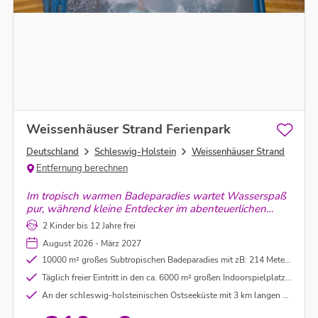
Weissenhäuser Strand Ferienpark
Deutschland
Schleswig-Holstein
Weissenhäuser Strand
Entfernung berechnen
Im tropisch warmen Badeparadies wartet Wasserspaß
pur, während kleine Entdecker im abenteuerlichen
Dschungelland klettern, toben und auf große
2 Kinder bis 12 Jahre frei
Entdeckungstour gehen können.
August 2026 - März 2027
10000 m² großes Subtropischen Badeparadies mit zB: 214 Meter Reifenrutsche, 75 m Turborutsche, 3er Wellenrutsche, 156 m Effektrutsche und Steilrutsche, uvm.
Täglich freier Eintritt in den ca. 6000 m² großen Indoorspielplatz Abenteuer Dschungelland mit zB: Hochseilgarten, Kletterwand, Kinderspielanlage, Terrarienlandschaft, Leguan Lagune uvm.
An der schleswig-holsteinischen Ostseeküste mit 3 km langen Sandstrand