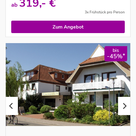
319,- €
ab
3x Frühstück pro Person
Zum Angebot
bis
*
-45%