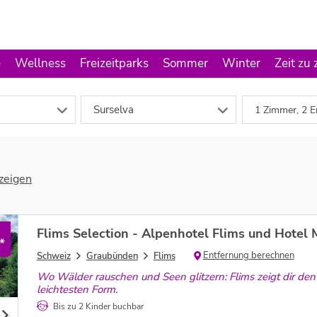
e
Wellness
Freizeitparks
Sommer
Winter
Zeit zu 
Surselva
1 Zimmer, 2 E
zeigen
Flims Selection - Alpenhotel Flims und Hotel 
*
Entfernung berechnen
Schweiz
Graubünden
Flims
Wo Wälder rauschen und Seen glitzern: Flims zeigt dir den
leichtesten Form.
Bis zu 2 Kinder buchbar