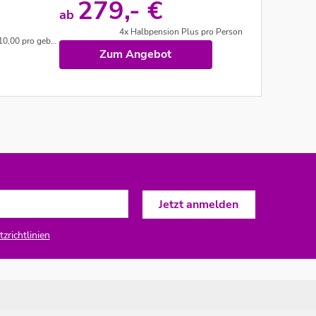
279,- €
ab
4x Halbpension Plus pro Person
(nach Verfügbarkeit)
Zum Angebot
zrichtlinien