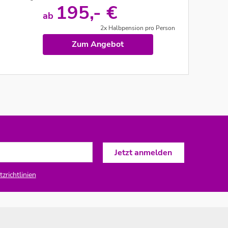
195,- €
ab
2x Halbpension pro Person
Zum Angebot
zrichtlinien