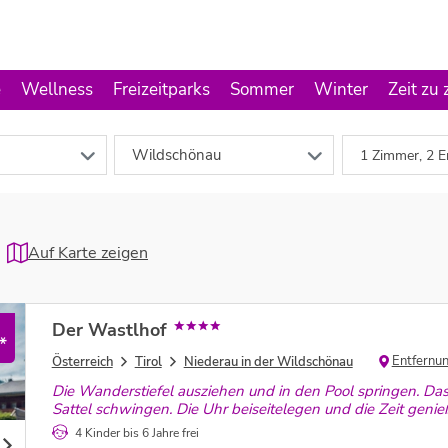
e
Wellness
Freizeitparks
Sommer
Winter
Zeit zu 
Wildschönau
1 Zimmer, 2 E
Auf Karte zeigen
Der Wastlhof
*
Entfernu
Österreich
Tirol
Niederau in der Wildschönau
Die Wanderstiefel ausziehen und in den Pool springen. Das
Sattel schwingen. Die Uhr beiseitelegen und die Zeit geni
4 Kinder bis 6 Jahre frei