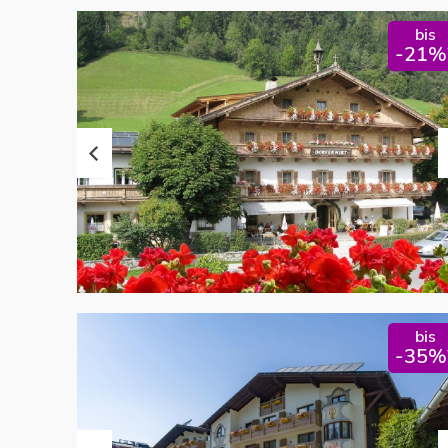
bis
-21%
bis
-35%