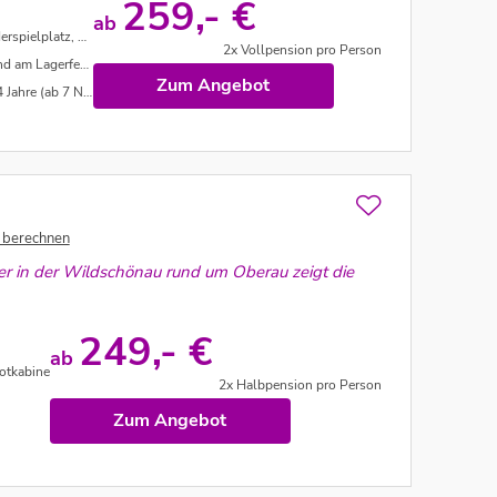
259,- €
ab
treichelzoo uvm.
2x Vollpension pro Person
agerfeuer uvm.
Zum Angebot
re (ab 7 Nächte)
 berechnen
er in der Wildschönau rund um Oberau zeigt die
249,- €
ab
otkabine
2x Halbpension pro Person
Zum Angebot