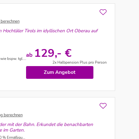
 berechnen
 Hochtäler Tirols im idyllischen Ort Oberau auf
129,- €
ab
 Vorbehalt) - zahlbar vor Ort
2x Halbpension Plus pro Person
Zum Angebot
ng berechnen
oder mit der Bahn. Erkundet die benachbarten
e im Garten.
0 % Ermäßigung