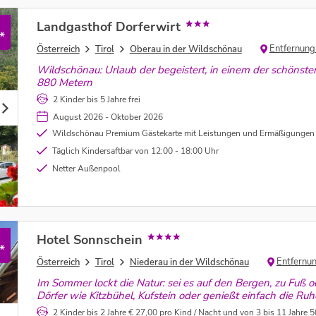
Landgasthof Dorferwirt
*
Entfernung
Österreich
Tirol
Oberau in der Wildschönau
Wildschönau: Urlaub der begeistert, in einem der schönsten
880 Metern
2 Kinder bis 5 Jahre frei
August 2026 - Oktober 2026
Wildschönau Premium Gästekarte mit Leistungen und Ermäßigungen wie bspw. tgl. Nutzung der Sommerbergbahnen, kostenloser Wanderbus uvm. (unter
Täglich Kindersaftbar von 12:00 - 18:00 Uhr
Netter Außenpool
Hotel Sonnschein
*
Entfernu
Österreich
Tirol
Niederau in der Wildschönau
Im Sommer lockt die Natur: sei es auf den Bergen, zu Fuß 
Dörfer wie Kitzbühel, Kufstein oder genießt einfach die Ruh
2 Kinder bis 2 Jahre € 27,00 pro Kind / Nacht und von 3 bis 11 Jahre 5