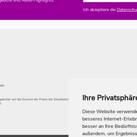
gebote und Reise-Highlights.
Ich akzeptiere die
Datenschut
gen
Ihre Privatsphär
angeboten auf die Summe der Preise der Einzelleistungen.
s.
Diese Website verwendet
besseres Internet-Erleb
besser an Ihre Bedürfni
außerdem, um Ergebniss