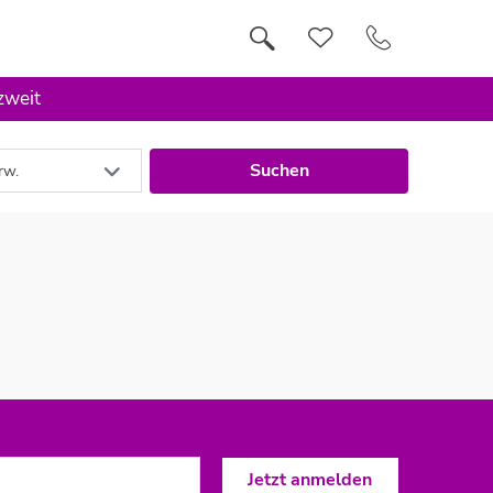
 zweit
Suchen
rw.