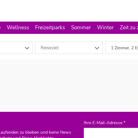
e
Wellness
Freizeitparks
Sommer
Winter
Zeit zu
Reiseziel
1 Zimmer, 2 E
Ihre E-Mail-Adresse *
Laufenden zu bleiben und keine News