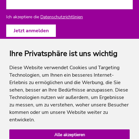
Ich akzeptiere die
Datenschutzrichtlinien
Ihre Privatsphäre ist uns wichtig
ich-will-familienurlaub
Diese Website verwendet Cookies und Targeting
Technologien, um Ihnen ein besseres Internet-
Rechtliches
Erlebnis zu ermöglichen und die Werbung, die Sie
sehen, besser an Ihre Bedürfnisse anzupassen. Diese
Technologien nutzen wir außerdem, um Ergebnisse
zu messen, um zu verstehen, woher unsere Besucher
* Die Ersparnis bezieht sich auf die aktuellen Listenpreise der Hotels, bei Paketangeboten
kommen oder um unsere Website weiter zu
auf die Summe der Preise der Einzelleistungen.
**Streichpreise beziehen sich auf die ursprünglichen Preise des Reiseveranstalters.
entwickeln.
Alle akzeptieren