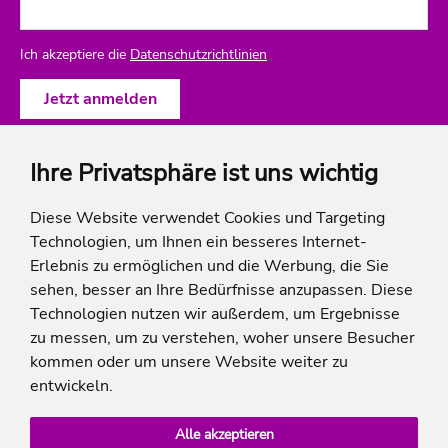
Ich akzeptiere die
Datenschutzrichtlinien
Ihre Privatsphäre ist uns wichtig
ich-will-familienurlaub
Diese Website verwendet Cookies und Targeting
Technologien, um Ihnen ein besseres Internet-
Rechtliches
Erlebnis zu ermöglichen und die Werbung, die Sie
sehen, besser an Ihre Bedürfnisse anzupassen. Diese
Technologien nutzen wir außerdem, um Ergebnisse
zu messen, um zu verstehen, woher unsere Besucher
* Die Ersparnis bezieht sich auf die aktuellen Listenpreise der Hotels, bei Paketangeboten
kommen oder um unsere Website weiter zu
auf die Summe der Preise der Einzelleistungen.
**Streichpreise beziehen sich auf die ursprünglichen Preise des Reiseveranstalters.
entwickeln.
Alle akzeptieren